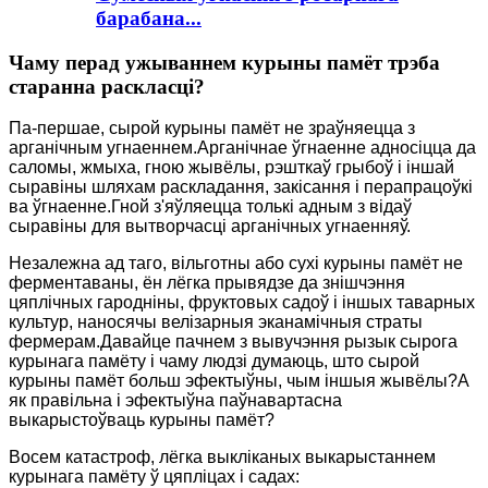
барабана...
Чаму перад ужываннем курыны памёт трэба
старанна раскласці?
Па-першае, сырой курыны памёт не зраўняецца з
арганічным угнаеннем.Арганічнае ўгнаенне адносіцца да
саломы, жмыха, гною жывёлы, рэшткаў грыбоў і іншай
сыравіны шляхам раскладання, закісання і перапрацоўкі
ва ўгнаенне.Гной з'яўляецца толькі адным з відаў
сыравіны для вытворчасці арганічных угнаенняў.
Незалежна ад таго, вільготны або сухі курыны памёт не
ферментаваны, ён лёгка прывядзе да знішчэння
цяплічных гародніны, фруктовых садоў і іншых таварных
культур, наносячы велізарныя эканамічныя страты
фермерам.Давайце пачнем з вывучэння рызык сырога
курынага памёту і чаму людзі думаюць, што сырой
курыны памёт больш эфектыўны, чым іншыя жывёлы?А
як правільна і эфектыўна паўнавартасна
выкарыстоўваць курыны памёт?
Восем катастроф, лёгка выкліканых выкарыстаннем
курынага памёту ў цяпліцах і садах: