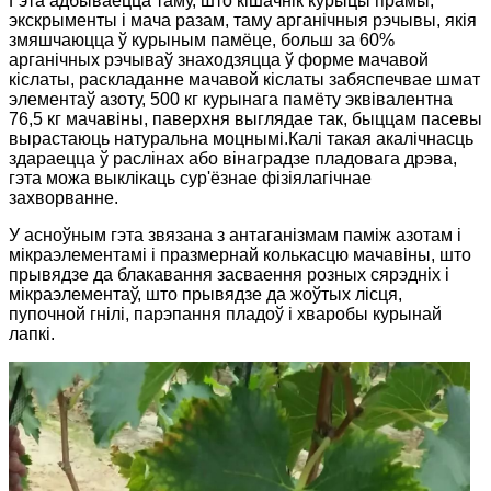
Гэта адбываецца таму, што кішачнік курыцы прамы,
экскрыменты і мача разам, таму арганічныя рэчывы, якія
змяшчаюцца ў курыным памёце, больш за 60%
арганічных рэчываў знаходзяцца ў форме мачавой
кіслаты, раскладанне мачавой кіслаты забяспечвае шмат
элементаў азоту, 500 кг курынага памёту эквівалентна
76,5 кг мачавіны, паверхня выглядае так, быццам пасевы
вырастаюць натуральна моцнымі.Калі такая акалічнасць
здараецца ў раслінах або вінаградзе пладовага дрэва,
гэта можа выклікаць сур'ёзнае фізіялагічнае
захворванне.
У асноўным гэта звязана з антаганізмам паміж азотам і
мікраэлементамі і празмернай колькасцю мачавіны, што
прывядзе да блакавання засваення розных сярэдніх і
мікраэлементаў, што прывядзе да жоўтых лісця,
пупочной гнілі, парэпання пладоў і хваробы курынай
лапкі.