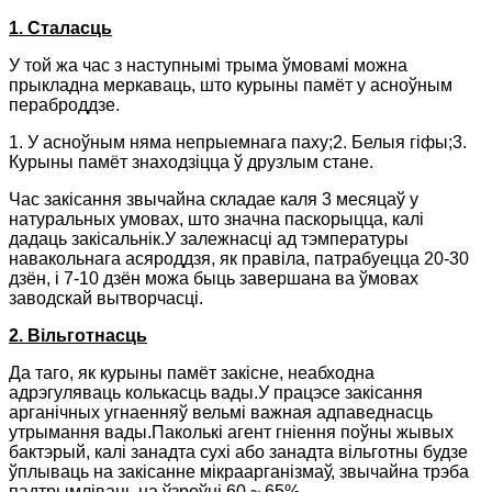
1. Сталасць
У той жа час з наступнымі трыма ўмовамі можна
прыкладна меркаваць, што курыны памёт у асноўным
пераброддзе.
1. У асноўным няма непрыемнага паху;2. Белыя гіфы;3.
Курыны памёт знаходзіцца ў друзлым стане.
Час закісання звычайна складае каля 3 месяцаў у
натуральных умовах, што значна паскорыцца, калі
дадаць закісальнік.У залежнасці ад тэмпературы
навакольнага асяроддзя, як правіла, патрабуецца 20-30
дзён, і 7-10 дзён можа быць завершана ва ўмовах
заводскай вытворчасці.
2. Вільготнасць
Да таго, як курыны памёт закісне, неабходна
адрэгуляваць колькасць вады.У працэсе закісання
арганічных угнаенняў вельмі важная адпаведнасць
утрымання вады.Паколькі агент гніення поўны жывых
бактэрый, калі занадта сухі або занадта вільготны будзе
ўплываць на закісанне мікраарганізмаў, звычайна трэба
падтрымліваць на ўзроўні 60 ~ 65%.