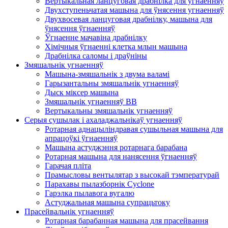
Вертыкальная ланцуговая драбнілка для ўгнаенняў
Двухступеньчатая машына для ўнясення угнаенняў
Двухвосевая ланцуговая драбнілку, машына для
ўнясення ўгнаенняў
Ўгнаенне мачавіна драбнілку
Хімічныя ўгнаенні клетка млын машына
Драбнілка саломы і драўніны
Змяшальнік угнаенняў
Машына-змяшальнік з двума валамі
Гарызантальны змяшальнік угнаенняў
Дыск міксер машына
Змяшальнік угнаенняў BB
Вертыкальны змяшальнік угнаенняў
Серыя сушылак і ахаладжальнікаў угнаенняў
Ротарная аднацыліндравая сушыльная машына для
апрацоўкі ўгнаенняў
Машына астуджэння ротарнага барабана
Ротарная машына для нанясення ўгнаенняў
Гарачая пліта
Прамысловы вентылятар з высокай тэмпературай
Парахавы пылазборнік Cyclone
Гарэлка пылавога вугалю
Астуджальная машына супрацьтоку
Прасейвальнік угнаенняў
Ротарная барабанная машына для прасейвання