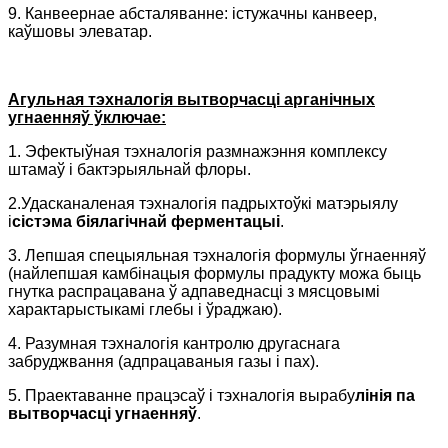
9. Канвеернае абсталяванне: істужачны канвеер,
каўшовы элеватар.
Агульная тэхналогія вытворчасці арганічных
угнаенняў ўключае:
1. Эфектыўная тэхналогія размнажэння комплексу
штамаў і бактэрыяльнай флоры.
2.Удасканаленая тэхналогія падрыхтоўкі матэрыялу
і
сістэма біялагічнай ферментацыі
.
3. Лепшая спецыяльная тэхналогія формулы ўгнаенняў
(найлепшая камбінацыя формулы прадукту можа быць
гнутка распрацавана ў адпаведнасці з мясцовымі
характарыстыкамі глебы і ўраджаю).
4. Разумная тэхналогія кантролю другаснага
забруджвання (адпрацаваныя газы і пах).
5. Праектаванне працэсаў і тэхналогія вырабу
лінія па
вытворчасці угнаенняў
.