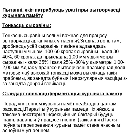
Пытанні, якія патрабуюць увагі пры вытворчасці
курынага памёту
Тонкасць сыравіны:
Тонкасць сыравіны вельмі важная для працэсу
вытворчасці арганічных угнаенняў.Згодна з вопытам,
дробнасць усёй сыравіны павінна адпавядаць
наступным чынам: 100-60 кропак сыравіны - каля 30-
40%, 60 кропак да прыкладна 1,00 мм у дыяметры
сыравіны - каля 35% і каля 25% -30% у дыяметры 1,00-
2,00 мм.Аднак у працэсе вытворчасці празмерная доля
матэрыялаў высокай тонкасці можа выклікаць такія
праблемы, як занадта буйныя і нерэгулярныя часціцы з-
за занадта добрай глейкасці.
Стандарт спеласці ферментацыі курынага памёту
Перад унясеннем курыны памёт неабходна цалкам
раскласці.Паразіты ў курыным памёце і іх яйках, а
таксама некаторыя інфекцыйныя бактэрыі будуць
інактываваныя ў працэсе гніення (закісання).Пасля
поўнага перепревания курыны памёт стане якасным
асноўным угнаеннем.