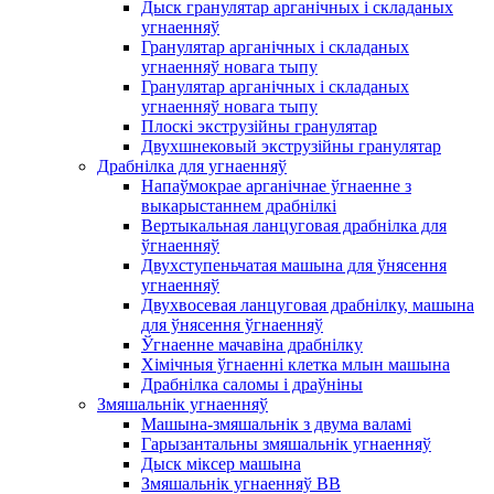
Дыск гранулятар арганічных і складаных
угнаенняў
Гранулятар арганічных і складаных
угнаенняў новага тыпу
Гранулятар арганічных і складаных
угнаенняў новага тыпу
Плоскі экструзійны гранулятар
Двухшнековый экструзійны гранулятар
Драбнілка для угнаенняў
Напаўмокрае арганічнае ўгнаенне з
выкарыстаннем драбнілкі
Вертыкальная ланцуговая драбнілка для
ўгнаенняў
Двухступеньчатая машына для ўнясення
угнаенняў
Двухвосевая ланцуговая драбнілку, машына
для ўнясення ўгнаенняў
Ўгнаенне мачавіна драбнілку
Хімічныя ўгнаенні клетка млын машына
Драбнілка саломы і драўніны
Змяшальнік угнаенняў
Машына-змяшальнік з двума валамі
Гарызантальны змяшальнік угнаенняў
Дыск міксер машына
Змяшальнік угнаенняў BB