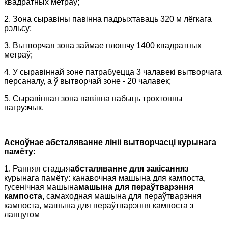
квадратных метраў;
2. Зона сыравіны павінна падрыхтаваць 320 м лёгкага
рэльсу;
3. Вытворчая зона займае плошчу 1400 квадратных
метраў;
4. У сыравіннай зоне патрабуецца 3 чалавекі вытворчага
персаналу, а ў вытворчай зоне - 20 чалавек;
5. Сыравінная зона павінна набыць трохтонны
пагрузчык.
Асноўнае абсталяванне лініі вытворчасці курынага
памёту:
1. Ранняя стадыя
абсталяванне для закісання
з
курынага памёту: канавочная машына для кампоста,
гусенічная машына
машына для пераўтварэння
кампоста
, самаходная машына для пераўтварэння
кампоста, машына для пераўтварэння кампоста з
ланцугом