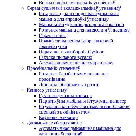
Вертыкальны змяшальнік угнаенняў
Серыя сушылак і ахаладжальнікаў угнаенняў
Ротарная аднацыліндравая сушыльная
машына для апрацоўкі ўгнаенняў
Машына астуджэння ротарнага барабана
Ротарная машына для нанясення ўгнаенняў
Гарачая пліта
Прамысловы вентылятар з высокай
тэмпературай
Парахавы пылазборнік Cyclone
Гарэлка пылавога вугалю
Астуджальная машына супрацьтоку
Прасейвальнік угнаенняў
Ротарная барабанная машына для
прасейвання
Лінейны вібрацыйны грохот
Канвеер угнаенняў
Гумовастужачны канвеер
Партатыўны мабільны істужачны канвеер
Істужачны канвеер з вертыкальнай бакавой
сценкай з вялікім вуглом
Каўшовы элеватар
Дапаможнае абсталяванне
Аўтаматычная дынамічная машына для
дазавання ўгнаенняў