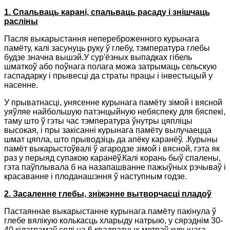
1. Спальваць карані, спальваць расаду і знішчаць
расліны
Пасля выкарыстання непереброженного курынага
памёту, калі засунуць руку ў глебу, тэмпература глебы
будзе значна вышэй.У сур'ёзных выпадках гібель
шматкоў або поўнага полага можа затрымаць сельскую
гаспадарку і прывесці да страты працы і інвестыцый у
насенне.
У прыватнасці, унясенне курынага памёту зімой і вясной
уяўляе найбольшую патэнцыйную небяспеку для бяспекі,
таму што ў гэты час тэмпература ўнутры цяпліцы
высокая, і пры закісанні курынага памёту вылучаецца
шмат цяпла, што прыводзіць да апёку каранёў. .Курыны
памёт выкарыстоўвалі ў агародзе зімой і вясной, гэта як
раз у перыяд супакою каранёў.Калі корань быў спалены,
гэта паўплывала б на назапашванне пажыўных рэчываў і
красаванне і плоданашэння ў наступным годзе.
2. Засаленне глебы, зніжэнне вытворчасці пладоў
Пастаяннае выкарыстанне курынага памёту пакінула ў
глебе вялікую колькасць хларыду натрыю, у сярэднім 30-
40 кілаграмаў солі на 6 квадратных метраў курынага