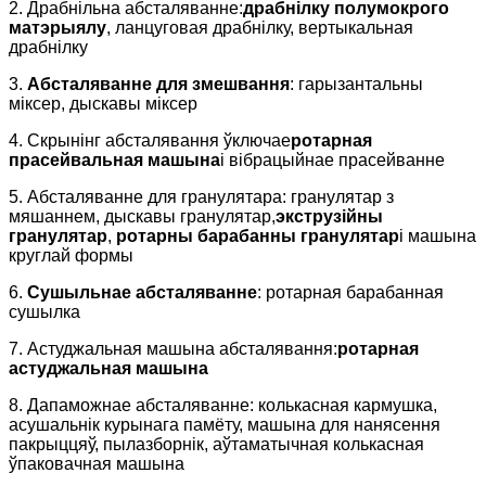
2. Драбнільна абсталяванне:
драбнілку полумокрого
матэрыялу
, ланцуговая драбнілку, вертыкальная
драбнілку
3.
Абсталяванне для змешвання
: гарызантальны
міксер, дыскавы міксер
4. Скрынінг абсталявання ўключае
ротарная
прасейвальная машына
і вібрацыйнае прасейванне
5. Абсталяванне для гранулятара: гранулятар з
мяшаннем, дыскавы гранулятар,
экструзійны
гранулятар
,
ротарны барабанны гранулятар
і машына
круглай формы
6.
Сушыльнае абсталяванне
: ротарная барабанная
сушылка
7. Астуджальная машына абсталявання:
ротарная
астуджальная машына
8. Дапаможнае абсталяванне: колькасная кармушка,
асушальнік курынага памёту, машына для нанясення
пакрыццяў, пылазборнік, аўтаматычная колькасная
ўпаковачная машына