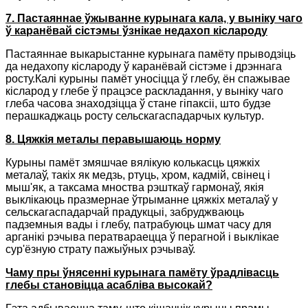
7. Пастаяннае ўжыванне курынага кала, у выніку чаго
ў каранёвай сістэмы ўзнікае недахоп кіслароду
Пастаяннае выкарыстанне курынага памёту прыводзіць
да недахопу кіслароду ў каранёвай сістэме і дрэннага
росту.Калі курыны памёт уносіцца ў глебу, ён спажывае
кісларод у глебе ў працэсе раскладання, у выніку чаго
глеба часова знаходзіцца ў стане гіпаксіі, што будзе
перашкаджаць росту сельскагаспадарчых культур.
8. Цяжкія металы перавышаюць норму
Курыны памёт змяшчае вялікую колькасць цяжкіх
металаў, такіх як медзь, ртуць, хром, кадмій, свінец і
мыш'як, а таксама мноства рэшткаў гармонаў, якія
выклікаюць празмернае ўтрыманне цяжкіх металаў у
сельскагаспадарчай прадукцыі, забруджваюць
падземныя вады і глебу, патрабуюць шмат часу для
арганікі рэчыва ператвараецца ў перагной і выклікае
сур'ёзную страту пажыўных рэчываў.
Чаму пры ўнясенні курынага памёту ўрадлівасць
глебы становіцца асабліва высокай?