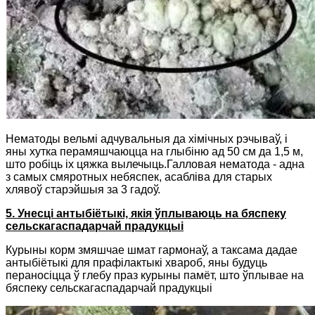
Нематоды вельмі адчувальныя да хімічных рэчываў, і
яны хутка перамяшчаюцца на глыбіню ад 50 см да 1,5 м,
што робіць іх цяжка вылечыць.Галловая нематода - адна
з самых смяротных небяспек, асабліва для старых
хлявоў старэйшыя за 3 гадоў.
5. Унесці антыбіётыкі, якія ўплываюць на бяспеку
сельскагаспадарчай прадукцыі
Курыны корм змяшчае шмат гармонаў, а таксама дадае
антыбіётыкі для прафілактыкі хвароб, яны будуць
пераносіцца ў глебу праз курыны памёт, што ўплывае на
бяспеку сельскагаспадарчай прадукцыі