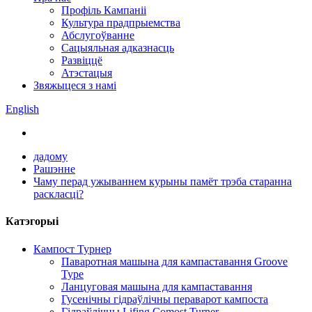
Профіль Кампаніі
Культура прадпрыемства
Абслугоўванне
Сацыяльная адказнасць
Развіццё
Атэстацыя
Звяжыцеся з намі
English
дадому
Рашэнне
Чаму перад ужываннем курыны памёт трэба старанна
раскласці?
Катэгорыі
Кампост Турнер
Паваротная машына для кампаставання Groove
Type
Ланцуговая машына для кампаставання
Гусенічны гідраўлічны пераварот кампоста
Гідраўлічны Lifing Comost Turner