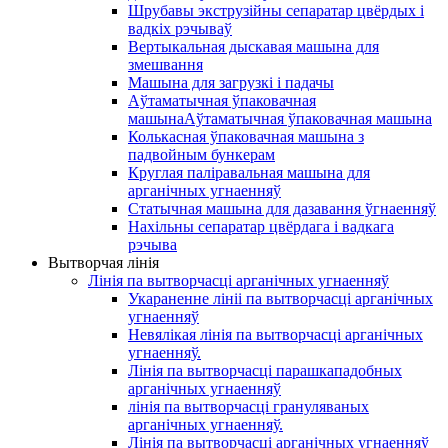
Шрубавы экструзійны сепаратар цвёрдых і
вадкіх рэчываў
Вертыкальная дыскавая машына для
змешвання
Машына для загрузкі і падачы
Аўтаматычная ўпаковачная
машынаАўтаматычная ўпаковачная машына
Колькасная ўпаковачная машына з
падвойным бункерам
Круглая паліравальная машына для
арганічных угнаенняў
Статычная машына для дазавання ўгнаенняў
Нахільны сепаратар цвёрдага і вадкага
рэчыва
Вытворчая лінія
Лінія па вытворчасці арганічных угнаенняў
Укараненне лініі па вытворчасці арганічных
угнаенняў
Невялікая лінія па вытворчасці арганічных
угнаенняў.
Лінія па вытворчасці парашкападобных
арганічных угнаенняў
лінія па вытворчасці грануляваных
арганічных угнаенняў.
Лінія па вытворчасці арганічных угнаенняў