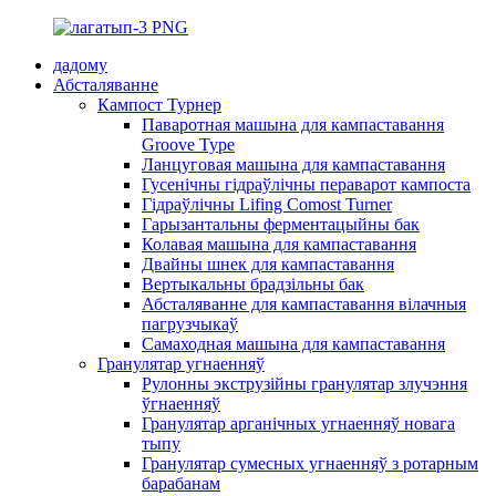
дадому
Абсталяванне
Кампост Турнер
Паваротная машына для кампаставання
Groove Type
Ланцуговая машына для кампаставання
Гусенічны гідраўлічны пераварот кампоста
Гідраўлічны Lifing Comost Turner
Гарызантальны ферментацыйны бак
Колавая машына для кампаставання
Двайны шнек для кампаставання
Вертыкальны брадзільны бак
Абсталяванне для кампаставання вілачныя
пагрузчыкаў
Самаходная машына для кампаставання
Гранулятар угнаенняў
Рулонны экструзійны гранулятар злучэння
ўгнаенняў
Гранулятар арганічных угнаенняў новага
тыпу
Гранулятар сумесных угнаенняў з ротарным
барабанам