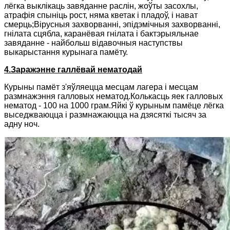
лёгка выклікаць завяданне раслін, жоўты засохлы,
атрафія спыніць рост, няма кветак і пладоў, і нават
смерць;Вірусныя захворванні, эпідэмічныя захворванні,
гнілата сцябла, каранёвая гнілата і бактэрыяльнае
завяданне - найбольш відавочныя наступствы
выкарыстання курынага памёту.
4.Заражэнне галлёвай нематодай
Курыны памёт з'яўляецца месцам лагера і месцам
размнажэння галловых нематод.Колькасць яек галловых
нематод - 100 на 1000 грам.Яйкі ў курыным памёце лёгка
выседжваюцца і размнажаюцца на дзясяткі тысяч за
адну ноч.