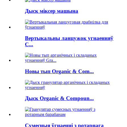
Дыск міксер машына
Вертыкальны ланцужок угнаенняў
C...
Новы тып Organic & Com...
Дыск Organic & Compoun...
Сумесныя ўгнаенні з ротарнага