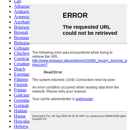
Lao
Albanian
Amharic
Armenian
Azerbaijani
Belarusian
Bengali
Bosnian
Bulgarian
Cebuano
Chichewa
Corsican
Croatian
Dutch
Estonian
Filipino
Finnish
Frisian
Galician
Georgian
Gujarati
Haitian
Hausa
Hawaiian
Hebrew