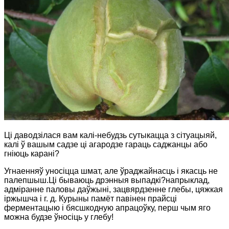
Ці даводзілася вам калі-небудзь сутыкацца з сітуацыяй,
калі ў вашым садзе ці агародзе гараць саджанцы або
гніюць карані?
Угнаенняў уносіцца шмат, але ўраджайнасць і якасць не
палепшыш.Ці бываюць дрэнныя выпадкі?напрыклад,
адміранне паловы даўжыні, зацвярдзенне глебы, цяжкая
іржышча і г. д. Курыны памёт павінен прайсці
ферментацыю і бясшкодную апрацоўку, перш чым яго
можна будзе ўносіць у глебу!