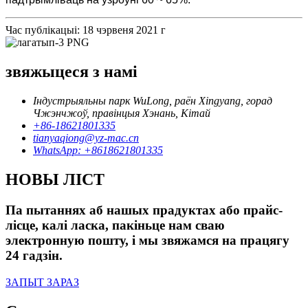
Час публікацыі: 18 чэрвеня 2021 г
звяжыцеся з намі
Індустрыяльны парк WuLong, раён Xingyang, горад
Чжэнчжоў, правінцыя Хэнань, Кітай
+86-18621801335
tianyaqiong@yz-mac.cn
WhatsApp: +8618621801335
НОВЫ ЛІСТ
Па пытаннях аб нашых прадуктах або прайс-
лісце, калі ласка, пакіньце нам сваю
электронную пошту, і мы звяжамся на працягу
24 гадзін.
ЗАПЫТ ЗАРАЗ