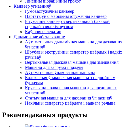
Лінейны вібрацыйны грохот
Канвеер угнаенняў
Гумовастужачны канвеер
Партатыўны мабільны істужачны канвеер
Істужачны канвеер з вертыкальнай бакавой
сценкай з вялікім вуглом
Каўшовы элеватар
Дапаможнае абсталяванне
Аўтаматычная дынамічная машына для дазавання
ўгнаенняў
Шрубавы экструзійны сепаратар цвёрдых і вадкіх
рэчываў
Вертыкальная дыскавая машына для змешвання
Машына для загрузкі і падачы
Аўтаматычная ўпаковачная машына
Колькасная ўпаковачная машына з падвойным
бункерам
Круглая паліравальная машына для арганічных
угнаенняў
Статычная машына для дазавання ўгнаенняў
Нахільны сепаратар цвёрдага і вадкага рэчыва
Рэкамендаваныя прадукты