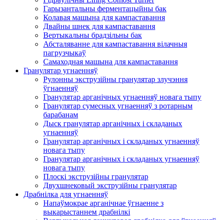
Гарызантальны ферментацыйны бак
Колавая машына для кампаставання
Двайны шнек для кампаставання
Вертыкальны брадзільны бак
Абсталяванне для кампаставання вілачныя
пагрузчыкаў
Самаходная машына для кампаставання
Гранулятар угнаенняў
Рулонны экструзійны гранулятар злучэння
ўгнаенняў
Гранулятар арганічных угнаенняў новага тыпу
Гранулятар сумесных угнаенняў з ротарным
барабанам
Дыск гранулятар арганічных і складаных
угнаенняў
Гранулятар арганічных і складаных угнаенняў
новага тыпу
Гранулятар арганічных і складаных угнаенняў
новага тыпу
Плоскі экструзійны гранулятар
Двухшнековый экструзійны гранулятар
Драбнілка для угнаенняў
Напаўмокрае арганічнае ўгнаенне з
выкарыстаннем драбнілкі