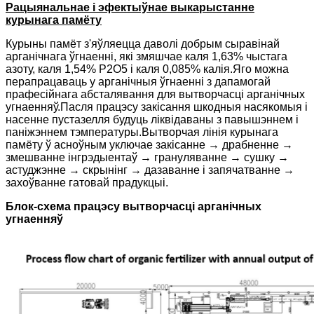
Рацыянальнае і эфектыўнае выкарыстанне
курынага памёту
Курыны памёт з'яўляецца даволі добрым сыравінай
арганічнага ўгнаенні, які змяшчае каля 1,63% чыстага
азоту, каля 1,54% Р2О5 і каля 0,085% калія.Яго можна
перапрацаваць у арганічныя ўгнаенні з дапамогай
прафесійнага абсталявання для вытворчасці арганічных
угнаенняў.Пасля працэсу закісання шкодныя насякомыя і
насенне пустазелля будуць ліквідаваны з павышэннем і
паніжэннем тэмпературы.Вытворчая лінія курынага
памёту ў асноўным уключае закісанне → драбненне →
змешванне інгрэдыентаў → грануляванне → сушку →
астуджэнне → скрынінг → дазаванне і запячатванне →
захоўванне гатовай прадукцыі.
Блок-схема працэсу вытворчасці арганічных
угнаенняў