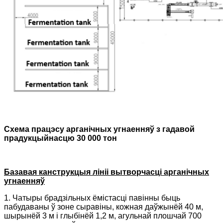
Схема працэсу арганічных угнаенняў з гадавой
прадукцыйнасцю 30 000 тон
Базавая канструкцыя лініі вытворчасці арганічных
угнаенняў
1. Чатыры брадзільных ёмістасці павінны быць
пабудаваны ў зоне сыравіны, кожная даўжынёй 40 м,
шырынёй 3 м і глыбінёй 1,2 м, агульнай плошчай 700