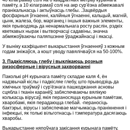
памёту, а 10 кілаграмаў солі на акр сур'ёзна абмежавалі
пранікальнасць і актыўнасць глебы. .Зацвёрдыя
фосфарныя ўгнаенні, калійныя ўгнаенні, кальцый, магній,
цынк, жалеза, бор, марганец і іншыя важныя элементы,
якія прыводзяць да ненармальнага росту раслін, рэдкіх
кветкавых нырак і вытворчасці садавіны, значна
абмяжоўваючы паляпшэнне ўраджайнасці і якасці.
У выніку каэфіцыент выкарыстання ўгнаенняў з кожным
годам зніжаўся, а кошт уводу павялічваўся на 50-100%.
3. Падкісляюць глебу і выклікаюць розныя
ризосферные і вірусныя захворванні
Паколькі pH курынага памёту складае каля 4, ён
надзвычай кіслы і падкісляе глебу, што прыводзіць да
хімічных траўмаў і сур'ёзнага пашкоджання асновы
сцябла і тканін каранёў, забяспечваючы вялікую
колькасць вірусаў, якія пераносяцца курыным памётам,
хваробамі, якія перадаюцца глебай. -пераносіць
бактэрыі, вірусы і забяспечвае магчымасць пранікнення і
інфекцыі, як толькі вільготнасць і тэмпература дасягаюць
хваробы.
Выкарыстанне няпоўнага закісання курынага памёту,