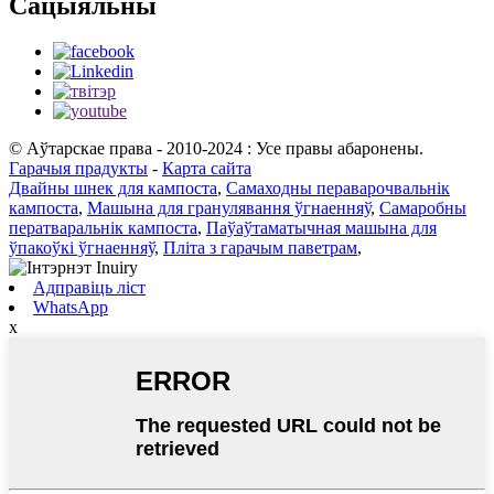
Сацыяльны
© Аўтарскае права - 2010-2024 : Усе правы абаронены.
Гарачыя прадукты
-
Карта сайта
Двайны шнек для кампоста
,
Самаходны пераварочвальнік
кампоста
,
Машына для гранулявання ўгнаенняў
,
Самаробны
ператваральнік кампоста
,
Паўаўтаматычная машына для
ўпакоўкі ўгнаенняў
,
Пліта з гарачым паветрам
,
Адправіць ліст
WhatsApp
x