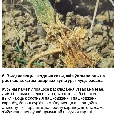
6. Выдзяляюць шкодныя газы, якія ўплываюць на
рост сельскагаспадарчых культур, гінуць расада
Курыны памёт у працэсе раскладання ўтварае метан,
аміяк і іншыя шкодныя газы, так што глеба і пасевы
выклікаюць кіслотныя пашкоджанні і пашкоджанні
каранёў, больш сур'ёзным з'яўляецца выпрацоўка
этылену, які перашкаджае росту каранёў, што таксама
з'яўляецца асноўнай прычынай пякучыя карані.