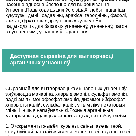
насенне адносна бяспечна для вырошчвання
ўгнаенні.Падыходзіць для ўсіх відаў глебы і пшаніцы,
кукурузы, дыні і садавіны, арахіса, гародніны, фасолі,
кветак, фруктовых дрэў і іншых культур.Ён
падыходзіць для базавых угнаенняў, угнаенняў, пагоні
за ўгнаеннямі, угнаенняў і арашэння.
Даступная сыравіна для вытворчасці
арганічных угнаенняў
Сыравінай для вытворчасці камбінаваных угнаенняў
з'яўляюцца мачавіна, хларыд амонія, сульфат амонія,
вадкі аміяк, монофосфат амонія, диаммонийфосфат,
хлорысты калій, сульфат калія, у тым ліку некаторыя
гліны і іншыя напаўняльнікі.Розныя арганічныя
матэрыялы дадаюць у залежнасці ад патрэбаў глебы:
1. Экскрыменты жывёл: курыны, свіны, авечы гной,
спеў буйной рагатай жывёлы, конскі гной, трусіны гной