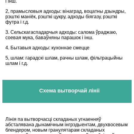
і інш.
2, прамысловыя адходы: вінаград, воцатны дзындры,
рэшткі маніёк, рэшткі цукру, адходы біягазу, рэшткі
футра і г.д.
3. Сельскагаспадарчыя адходы: салома ўраджаю,
соевая мука, баваўняны парашок і інш.
4. Бытавыя адходы: кухоннае смецце
5, шлам: гарадскі шлам, рачны шлам, фільтрацыйны
шлам і г.д.
Схема вытворчай лініі
Лінія па вытворчасці складаных угнаенняў
абсталявана дынамічным інгрэдыентам, двухвосевым
блендером, новым гранулятарам складаных