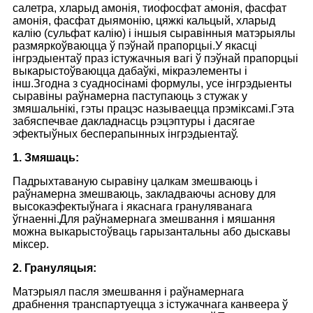
салетра, хларыд амонія, тиофосфат амонія, фасфат
амонія, фасфат дыямонію, цяжкі кальцый, хларыд
калію (сульфат калію) і іншыя сыравінныя матэрыялы
размяркоўваюцца ў пэўнай прапорцыі.У якасці
інгрэдыентаў праз істужачныя вагі ў пэўнай прапорцыі
выкарыстоўваюцца дабаўкі, мікраэлементы і
інш.Згодна з суадносінамі формулы, усе інгрэдыенты
сыравіны раўнамерна паступаюць з стужак у
змяшальнікі, гэты працэс называецца прэміксамі.Гэта
забяспечвае дакладнасць рэцэптуры і дасягае
эфектыўных бесперапынных інгрэдыентаў.
1. Змяшаць:
Падрыхтаваную сыравіну цалкам змешваюць і
раўнамерна змешваюць, закладваючы аснову для
высокаэфектыўнага і якаснага грануляванага
ўгнаенні.Для раўнамернага змешвання і мяшання
можна выкарыстоўваць гарызантальны або дыскавы
міксер.
2. Грануляцыя:
Матэрыял пасля змешвання і раўнамернага
драбнення транспартуецца з істужачнага канвеера ў