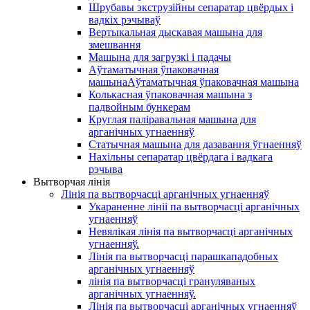
Шрубавы экструзійны сепаратар цвёрдых і
вадкіх рэчываў
Вертыкальная дыскавая машына для
змешвання
Машына для загрузкі і падачы
Аўтаматычная ўпаковачная
машынаАўтаматычная ўпаковачная машына
Колькасная ўпаковачная машына з
падвойным бункерам
Круглая паліравальная машына для
арганічных угнаенняў
Статычная машына для дазавання ўгнаенняў
Нахільны сепаратар цвёрдага і вадкага
рэчыва
Вытворчая лінія
Лінія па вытворчасці арганічных угнаенняў
Укараненне лініі па вытворчасці арганічных
угнаенняў
Невялікая лінія па вытворчасці арганічных
угнаенняў.
Лінія па вытворчасці парашкападобных
арганічных угнаенняў
лінія па вытворчасці грануляваных
арганічных угнаенняў.
Лінія па вытворчасці арганічных угнаенняў