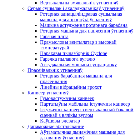
Вертыкальны змяшальнік угнаенняў
Серыя сушылак і ахаладжальнікаў угнаенняў
Ротарная аднацыліндравая сушыльная
машына для апрацоўкі ўгнаенняў
Машына астуджэння ротарнага барабана
Ротарная машына для нанясення ўгнаенняў
Гарачая пліта
Прамысловы вентылятар з высокай
тэмпературай
Парахавы пылазборнік Cyclone
Гарэлка пылавога вугалю
Астуджальная машына супрацьтоку
Прасейвальнік угнаенняў
Ротарная барабанная машына для
прасейвання
Лінейны вібрацыйны грохот
Канвеер угнаенняў
Гумовастужачны канвеер
Партатыўны мабільны істужачны канвеер
Істужачны канвеер з вертыкальнай бакавой
сценкай з вялікім вуглом
Каўшовы элеватар
Дапаможнае абсталяванне
Аўтаматычная дынамічная машына для
дазавання ўгнаенняў