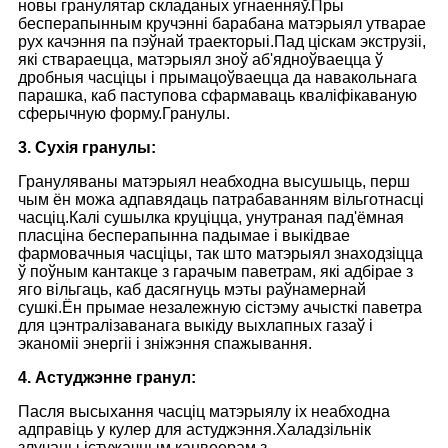
новы гранулятар складаных угнаенняў.Пры
бесперапынным кручэнні барабана матэрыял утварае
рух качэння па пэўнай траекторыі.Пад ціскам экструзіі,
які ствараецца, матэрыял зноў аб'ядноўваецца ў
дробныя часціцы і прымацоўваецца да навакольнага
парашка, каб паступова сфармаваць кваліфікаваную
сферычную форму.Гранулы.
3. Сухія гранулы:
Грануляваны матэрыял неабходна высушыць, перш
чым ён можа адпавядаць патрабаванням вільготнасці
часціц.Калі сушылка круціцца, унутраная пад'ёмная
пласціна бесперапынна падымае і выкідвае
фармовачныя часціцы, так што матэрыял знаходзіцца
ў поўным кантакце з гарачым паветрам, які адбірае з
яго вільгаць, каб дасягнуць мэты раўнамернай
сушкі.Ён прымае незалежную сістэму ачысткі паветра
для цэнтралізаванага выкіду выхлапных газаў і
эканоміі энергіі і зніжэння спажывання.
4. Астуджэнне гранул:
Пасля высыхання часціц матэрыялу іх неабходна
адправіць у кулер для астуджэння.Халадзільнік
злучаны істужачным канвеерам з