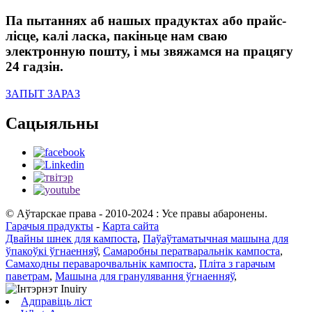
Па пытаннях аб нашых прадуктах або прайс-
лісце, калі ласка, пакіньце нам сваю
электронную пошту, і мы звяжамся на працягу
24 гадзін.
ЗАПЫТ ЗАРАЗ
Сацыяльны
© Аўтарскае права - 2010-2024 : Усе правы абаронены.
Гарачыя прадукты
-
Карта сайта
Двайны шнек для кампоста
,
Паўаўтаматычная машына для
ўпакоўкі ўгнаенняў
,
Самаробны ператваральнік кампоста
,
Самаходны пераварочвальнік кампоста
,
Пліта з гарачым
паветрам
,
Машына для гранулявання ўгнаенняў
,
Адправіць ліст