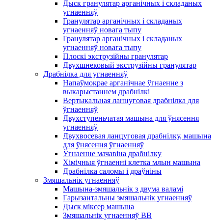
Дыск гранулятар арганічных і складаных
угнаенняў
Гранулятар арганічных і складаных
угнаенняў новага тыпу
Гранулятар арганічных і складаных
угнаенняў новага тыпу
Плоскі экструзійны гранулятар
Двухшнековый экструзійны гранулятар
Драбнілка для угнаенняў
Напаўмокрае арганічнае ўгнаенне з
выкарыстаннем драбнілкі
Вертыкальная ланцуговая драбнілка для
ўгнаенняў
Двухступеньчатая машына для ўнясення
угнаенняў
Двухвосевая ланцуговая драбнілку, машына
для ўнясення ўгнаенняў
Ўгнаенне мачавіна драбнілку
Хімічныя ўгнаенні клетка млын машына
Драбнілка саломы і драўніны
Змяшальнік угнаенняў
Машына-змяшальнік з двума валамі
Гарызантальны змяшальнік угнаенняў
Дыск міксер машына
Змяшальнік угнаенняў BB