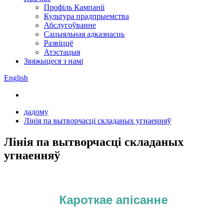
Профіль Кампаніі
Культура прадпрыемства
Абслугоўванне
Сацыяльная адказнасць
Развіццё
Атэстацыя
Звяжыцеся з намі
English
дадому
Лінія па вытворчасці складаных угнаенняў
Лінія па вытворчасці складаных
угнаенняў
Кароткае апісанне