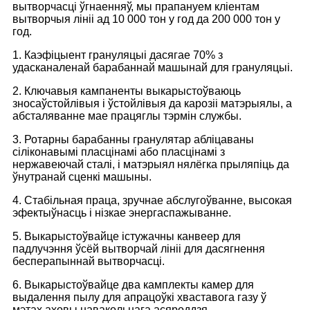
вытворчасці ўгнаенняў, мы прапануем кліентам
вытворчыя лініі ад 10 000 тон у год да 200 000 тон у
год.
1. Каэфіцыент грануляцыі дасягае 70% з
удасканаленай барабаннай машынай для грануляцыі.
2. Ключавыя кампаненты выкарыстоўваюць
зносаўстойлівыя і ўстойлівыя да карозіі матэрыялы, а
абсталяванне мае працяглы тэрмін службы.
3. Ротарны барабанны гранулятар абліцаваны
сіліконавымі пласцінамі або пласцінамі з
нержавеючай сталі, і матэрыял нялёгка прыляпіць да
ўнутранай сценкі машыны.
4. Стабільная праца, зручнае абслугоўванне, высокая
эфектыўнасць і нізкае энергаспажыванне.
5. Выкарыстоўвайце істужачны канвеер для
падлучэння ўсёй вытворчай лініі для дасягнення
бесперапыннай вытворчасці.
6. Выкарыстоўвайце два камплекты камер для
выдалення пылу для апрацоўкі хваставога газу ў
мэтах аховы навакольнага асяроддзя.