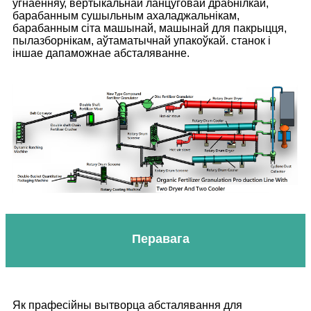
угнаенняў, вертыкальнай ланцуговай драбнілкай,
барабанным сушыльным ахаладжальнікам,
барабанным сіта машынай, машынай для пакрыцця,
пылазборнікам, аўтаматычнай упакоўкай. станок і
іншае дапаможнае абсталяванне.
Перавага
Як прафесійны вытворца абсталявання для