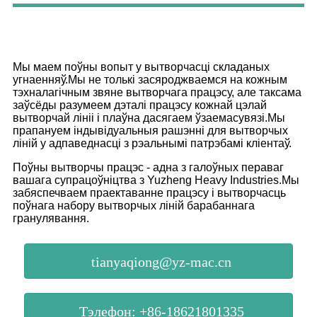
Мы маем поўны вопыт у вытворчасці складаных
угнаенняў.Мы не толькі засяроджваемся на кожным
тэхналагічным звяне вытворчага працэсу, але таксама
заўсёды разумеем дэталі працэсу кожнай цэлай
вытворчай лініі і плаўна дасягаем ўзаемасувязі.Мы
прапануем індывідуальныя рашэнні для вытворчых
ліній у адпаведнасці з рэальнымі патрэбамі кліентаў.
Поўны вытворчы працэс - адна з галоўных пераваг
вашага супрацоўніцтва з Yuzheng Heavy Industries.Мы
забяспечваем праектаванне працэсу і вытворчасць
поўнага набору вытворчых ліній барабаннага
гранулявання.
tianyaqiong@yz-mac.cn
Тэлефон: +86-18621801335