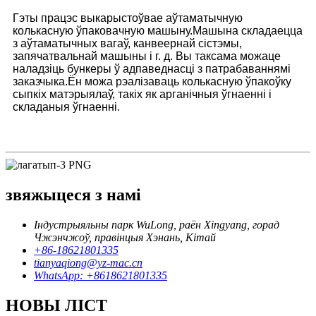
Гэты працэс выкарыстоўвае аўтаматычную
колькасную ўпаковачную машыну.Машына складаецца
з аўтаматычных вагаў, канвеернай сістэмы,
запячатвальнай машыны і г. д. Вы таксама можаце
наладзіць бункеры ў адпаведнасці з патрабаваннямі
заказчыка.Ён можа рэалізаваць колькасную ўпакоўку
сыпкіх матэрыялаў, такіх як арганічныя ўгнаенні і
складаныя ўгнаенні.
звяжыцеся з намі
Індустрыяльны парк WuLong, раён Xingyang, горад
Чжэнчжоў, правінцыя Хэнань, Кітай
+86-18621801335
tianyaqiong@yz-mac.cn
WhatsApp: +8618621801335
НОВЫ ЛІСТ