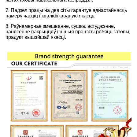
7. Падзел працы на два сіты гарантуе аднастайнасць
памеру часціц і кваліфікаваную якасць.
8. Раўнамернае змешванне, сушка, астуджэнне,
нанясенне пакрыццяў і іншыя працэсы робяць гатовы
прадукт вышэйшай якасці.