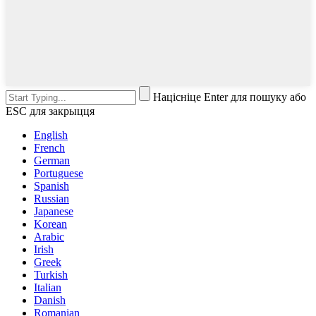
Націсніце Enter для пошуку або
ESC для закрыцця
English
French
German
Portuguese
Spanish
Russian
Japanese
Korean
Arabic
Irish
Greek
Turkish
Italian
Danish
Romanian