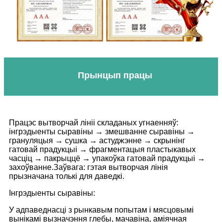
Прынцып працы
Працэс вытворчай лініі складаных угнаенняў:
інгрэдыенты сыравіны → змешванне сыравіны →
грануляцыя → сушка → астуджэнне → скрынінг
гатовай прадукцыі → фрагментацыя пластыкавых
часціц → пакрыццё → упакоўка гатовай прадукцыі →
захоўванне.Заўвага: гэтая вытворчая лінія
прызначана толькі для даведкі.
Інгрэдыенты сыравіны:
У адпаведнасці з рынкавым попытам і мясцовымі
вынікамі вызначэння глебы, мачавіна, аміячная