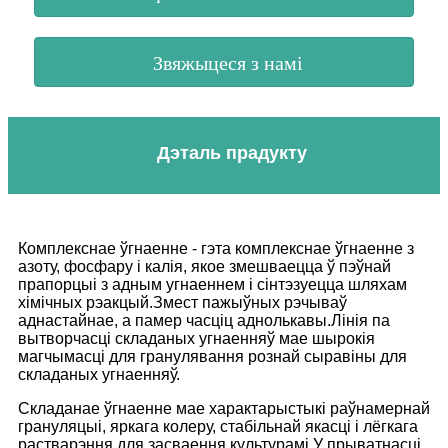
Звяжыцеся з намі
Дэталь прадукту
Комплекснае ўгнаенне - гэта комплекснае ўгнаенне з
азоту, фосфару і калія, якое змешваецца ў пэўнай
прапорцыі з адным угнаеннем і сінтэзуецца шляхам
хімічных рэакцый.Змест пажыўных рэчываў
аднастайнае, а памер часціц аднолькавы.Лінія па
вытворчасці складаных угнаенняў мае шырокія
магчымасці для гранулявання рознай сыравіны для
складаных угнаенняў.
Складанае ўгнаенне мае характарыстыкі раўнамернай
грануляцыі, яркага колеру, стабільнай якасці і лёгкага
растварэння для засваення культурамі.У прыватнасці,