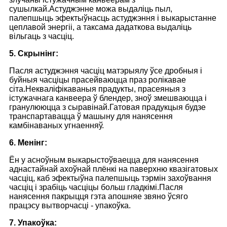
сушылкай.Астуджэнне можа выдаліць пыл,
палепшыць эфектыўнасць астуджэння і выкарыстанне
цеплавой энергіі, а таксама дадаткова выдаліць
вільгаць з часціц.
5. Скрынінг:
Пасля астуджэння часціц матэрыялу ўсе дробныя і
буйныя часціцы прасейваюцца праз ролікавае
сіта.Некваліфікаваныя прадукты, прасеяныя з
істужачнага канвеера ў блендер, зноў змешваюцца і
гранулююцца з сыравінай.Гатовая прадукцыя будзе
транспартавацца ў машыну для нанясення
камбінаваных угнаенняў.
6. Менінг:
Ён у асноўным выкарыстоўваецца для нанясення
аднастайнай ахоўнай плёнкі на паверхню квазігатовых
часціц, каб эфектыўна палепшыць тэрмін захоўвання
часціц і зрабіць часціцы больш гладкімі.Пасля
нанясення пакрыцця гэта апошняе звяно ўсяго
працэсу вытворчасці - упакоўка.
7. Упакоўка: