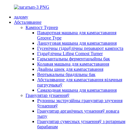
дадому
Абсталяванне
Кампост Турнер
Паваротная машына для кампаставання
Groove Type
Ланцуговая машына для кампаставання
Гусенічны гідраўлічны пераварот кампоста
Гідраўлічны Lifing Comost Turner
Гарызантальны ферментацыйны бак
Колавая машына для кампаставання
Двайны шнек для кампаставання
Вертыкальны брадзільны бак
Абсталяванне для кампаставання вілачныя
пагрузчыкаў
Самаходная машына для кампаставання
Гранулятар угнаенняў
Рулонны экструзійны гранулятар злучэння
ўгнаенняў
Гранулятар арганічных угнаенняў новага
тыпу
Гранулятар сумесных угнаенняў з ротарным
барабанам