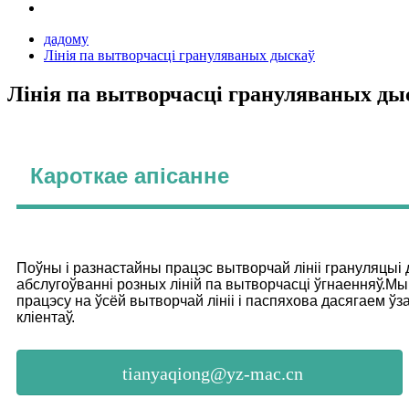
дадому
Лінія па вытворчасці грануляваных дыскаў
Лінія па вытворчасці грануляваных ды
Кароткае апісанне
Поўны і разнастайны працэс вытворчай лініі грануляцыі 
абслугоўванні розных ліній па вытворчасці ўгнаенняў.М
працэсу на ўсёй вытворчай лініі і паспяхова дасягаем ў
кліентаў.
tianyaqiong@yz-mac.cn