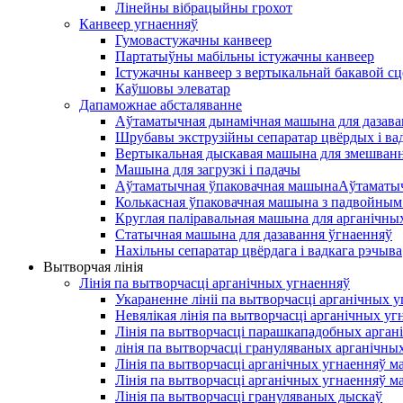
Лінейны вібрацыйны грохот
Канвеер угнаенняў
Гумовастужачны канвеер
Партатыўны мабільны істужачны канвеер
Істужачны канвеер з вертыкальнай бакавой сц
Каўшовы элеватар
Дапаможнае абсталяванне
Аўтаматычная дынамічная машына для дазава
Шрубавы экструзійны сепаратар цвёрдых і ва
Вертыкальная дыскавая машына для змешван
Машына для загрузкі і падачы
Аўтаматычная ўпаковачная машынаАўтаматыч
Колькасная ўпаковачная машына з падвойным
Круглая паліравальная машына для арганічны
Статычная машына для дазавання ўгнаенняў
Нахільны сепаратар цвёрдага і вадкага рэчыва
Вытворчая лінія
Лінія па вытворчасці арганічных угнаенняў
Укараненне лініі па вытворчасці арганічных 
Невялікая лінія па вытворчасці арганічных уг
Лінія па вытворчасці парашкападобных арган
лінія па вытворчасці грануляваных арганічных
Лінія па вытворчасці арганічных угнаенняў м
Лінія па вытворчасці арганічных угнаенняў м
Лінія па вытворчасці грануляваных дыскаў