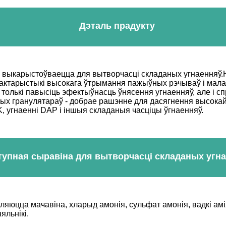
Дэталь прадукту
м выкарыстоўваецца для вытворчасці складаных угнаенняў.
арактарыстыкі высокага ўтрымання пажыўных рэчываў і мал
толькі павысіць эфектыўнасць ўнясення угнаенняў, але і с
вых гранулятараў - добрае рашэнне для дасягнення высокай
, угнаенні DAP і іншыя складаныя часціцы ўгнаенняў.
тупная сыравіна для вытворчасці складаных угн
ляюцца мачавіна, хларыд амонія, сульфат амонія, вадкі ам
яльнікі.