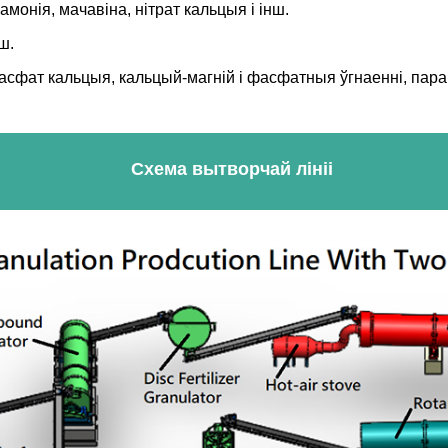
амонія, мачавіна, нітрат кальцыя і інш.
ш.
сфат кальцыя, кальцый-магній і фасфатныя ўгнаенні, параш
Схема вытворчай лініі