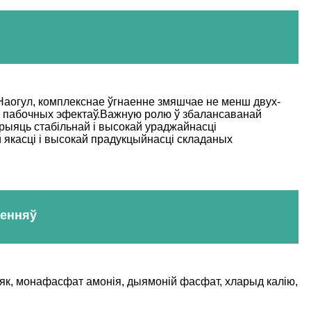
Наогул, комплекснае ўгнаенне змяшчае не менш двух-
а пабочных эфектаў.Важную ролю ў збалансаванай
прыяць стабільнай і высокай ураджайнасці
 якасці і высокай прадукцыйнасці складаных
аенняў
іяк, монафасфат амонія, дыямоній фасфат, хларыд калію,