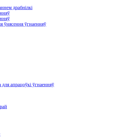
аннем драбнілкі
енняў
енняў
ля ўнясення ўгнаенняў
 для апрацоўкі ўгнаенняў
рай
я