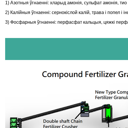
1) Азотныя ўгнаенні: хларыд амонія, сульфат амонія, тио 
2) Калійныя ўгнаенні: сернокіслой калій, трава і попел і ін
3) Фосфарныя ўгнаенні: перфасфат кальцыя, цяжкі перфа