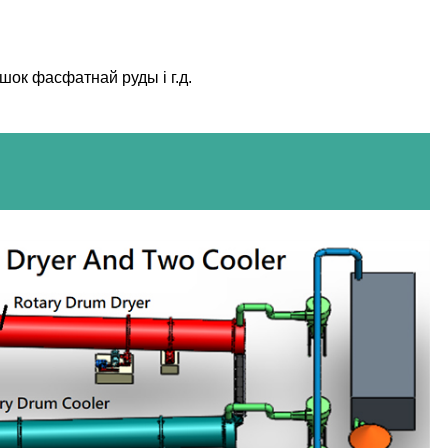
ок фасфатнай руды і г.д.