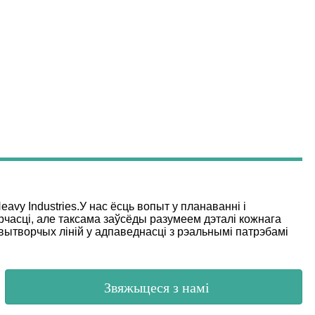
vy Industries.У нас ёсць вопыт у планаванні і
рчасці, але таксама заўсёды разумеем дэталі кожнага
вытворчых ліній у адпаведнасці з рэальнымі патрэбамі
Звяжыцеся з намі