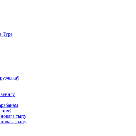
e Type
грузчыкаў
наенняў
у
арабанам
аенняў
 новага тыпу
 новага тыпу