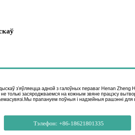
скаў
дыскаў з'яўляецца адной з галоўных пераваг Henan Zheng Hea
ы не толькі засяроджваемся на кожным звяне працэсу вытво
заемасувязі.Мы прапануем поўныя і надзейныя рашэнні для 
Тэлефон: +86-18621801335