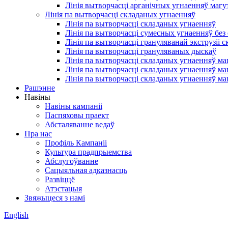
Лінія вытворчасці арганічных угнаенняў магу
Лінія па вытворчасці складаных угнаенняў
Лінія па вытворчасці складаных угнаенняў
Лінія па вытворчасці сумесных угнаенняў без
Лінія па вытворчасці грануляванай экструзіі
Лінія па вытворчасці грануляваных дыскаў
Лінія па вытворчасці складаных угнаенняў ма
Лінія па вытворчасці складаных угнаенняў ма
Лінія па вытворчасці складаных угнаенняў ма
Рашэнне
Навіны
Навіны кампаніі
Паспяховы праект
Абсталяванне ведаў
Пра нас
Профіль Кампаніі
Культура прадпрыемства
Абслугоўванне
Сацыяльная адказнасць
Развіццё
Атэстацыя
Звяжыцеся з намі
English