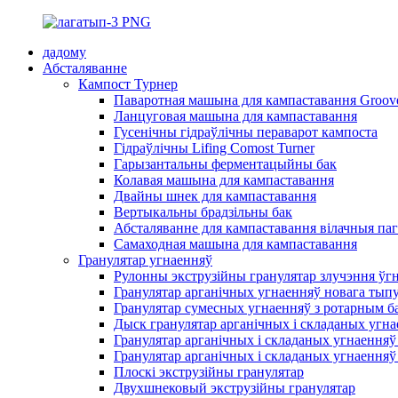
дадому
Абсталяванне
Кампост Турнер
Паваротная машына для кампаставання Groov
Ланцуговая машына для кампаставання
Гусенічны гідраўлічны пераварот кампоста
Гідраўлічны Lifing Comost Turner
Гарызантальны ферментацыйны бак
Колавая машына для кампаставання
Двайны шнек для кампаставання
Вертыкальны брадзільны бак
Абсталяванне для кампаставання вілачныя па
Самаходная машына для кампаставання
Гранулятар угнаенняў
Рулонны экструзійны гранулятар злучэння ўг
Гранулятар арганічных угнаенняў новага тып
Гранулятар сумесных угнаенняў з ротарным б
Дыск гранулятар арганічных і складаных угн
Гранулятар арганічных і складаных угнаенняў
Гранулятар арганічных і складаных угнаенняў
Плоскі экструзійны гранулятар
Двухшнековый экструзійны гранулятар