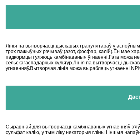
Лінія па вытворчасці дыскавых гранулятараў у асноўны
трох пажыўных рэчываў (азот, фосфар, калій).Ён мае х
падкормцы гуляюць камбінаваныя ўгнаенні.Гэта можа не 
сельскагаспадарчых культур.Лінія па вытворчасці дыска
угнаенняў.Вытворчая лінія можа вырабляць угнаенні NPK
Дас
Сыравінай для вытворчасці камбінаваных угнаенняў з'яў
сульфат калію, у тым ліку некаторыя гліны і іншыя напаўн