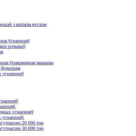
енкай з вялікім вуглом
ння ўгнаенняў
дкіх рэчываў
ня
ная ўпаковачная машына
 бункерам
х угнаенняў
угнаенняў
наенняў.
ічных угнаенняў
 угнаенняў.
агутнасцю 20 000 тон
агутнасцю 30 000 тон