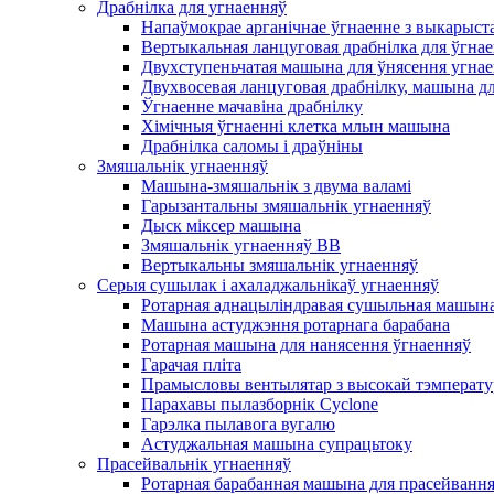
Драбнілка для угнаенняў
Напаўмокрае арганічнае ўгнаенне з выкарыст
Вертыкальная ланцуговая драбнілка для ўгна
Двухступеньчатая машына для ўнясення угна
Двухвосевая ланцуговая драбнілку, машына д
Ўгнаенне мачавіна драбнілку
Хімічныя ўгнаенні клетка млын машына
Драбнілка саломы і драўніны
Змяшальнік угнаенняў
Машына-змяшальнік з двума валамі
Гарызантальны змяшальнік угнаенняў
Дыск міксер машына
Змяшальнік угнаенняў BB
Вертыкальны змяшальнік угнаенняў
Серыя сушылак і ахаладжальнікаў угнаенняў
Ротарная аднацыліндравая сушыльная машына
Машына астуджэння ротарнага барабана
Ротарная машына для нанясення ўгнаенняў
Гарачая пліта
Прамысловы вентылятар з высокай тэмперату
Парахавы пылазборнік Cyclone
Гарэлка пылавога вугалю
Астуджальная машына супрацьтоку
Прасейвальнік угнаенняў
Ротарная барабанная машына для прасейванн