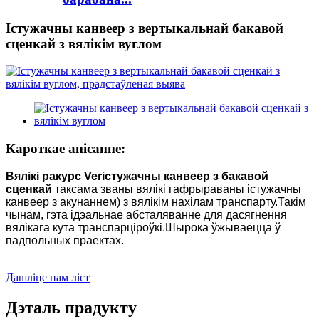
Істужачны канвеер з вертыкальнай бакавой
сценкай з вялікім вуглом
Кароткае апісанне:
Вялікі ракурс V
er
істужачны канвеер з бакавой
сценкай
таксама званы вялікі гафрыраваны істужачны
канвеер з акунаннем) з вялікім нахілам транспарту.Такім
чынам, гэта ідэальнае абсталяванне для дасягнення
вялікага кута транспарціроўкі.Шырока ўжываецца ў
падпольных праектах.
Дашліце нам ліст
Дэталь прадукту