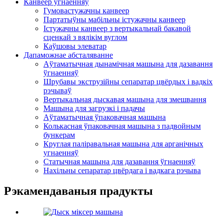
Канвеер угнаенняў
Гумовастужачны канвеер
Партатыўны мабільны істужачны канвеер
Істужачны канвеер з вертыкальнай бакавой
сценкай з вялікім вуглом
Каўшовы элеватар
Дапаможнае абсталяванне
Аўтаматычная дынамічная машына для дазавання
ўгнаенняў
Шрубавы экструзійны сепаратар цвёрдых і вадкіх
рэчываў
Вертыкальная дыскавая машына для змешвання
Машына для загрузкі і падачы
Аўтаматычная ўпаковачная машына
Колькасная ўпаковачная машына з падвойным
бункерам
Круглая паліравальная машына для арганічных
угнаенняў
Статычная машына для дазавання ўгнаенняў
Нахільны сепаратар цвёрдага і вадкага рэчыва
Рэкамендаваныя прадукты