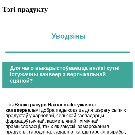
Тэгі прадукту
Уводзіны
Для чаго выкарыстоўваецца вялікі кутні
істужачны канвеер з вертыкальнай
сцяной?
гэта
Вялікі ракурс
Нахілены
Істужачны
канвеер
вельмі добра падыходзіць для шэрагу сыпкіх
прадуктаў у харчовай, сельскай гаспадарцы,
фармацэўтычнай, касметычнай і хімічнай
прамысловасці, такіх як закускі, замарожаныя
прадукты, гародніна, садавіна, кандытарскія вырабы,