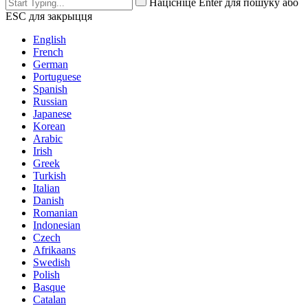
Націсніце Enter для пошуку або
ESC для закрыцця
English
French
German
Portuguese
Spanish
Russian
Japanese
Korean
Arabic
Irish
Greek
Turkish
Italian
Danish
Romanian
Indonesian
Czech
Afrikaans
Swedish
Polish
Basque
Catalan