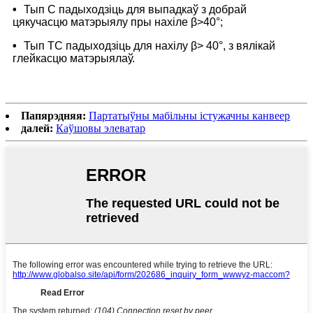
•
Тып C падыходзіць для выпадкаў з добрай
цякучасцю матэрыялу пры нахіле β>40°;
•
Тып TC падыходзіць для нахілу β> 40°, з вялікай
глейкасцю матэрыялаў.
Папярэдняя:
Партатыўны мабільны істужачны канвеер
далей:
Каўшовы элеватар