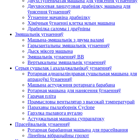
Двухступеньчатая машына для ўнясення угнаенняў
Двухвосевая ланцуговая драбнілку, машына для
ўнясення ўгнаенняў
Ўгнаенне мачавіна драбнілку
Хімічныя ўгнаенні клетка млын машына
Драбнілка саломы і драўніны
Змяшальнік угнаенняў
Машына-змяшальнік з двума валамі
Гарызантальны змяшальнік угнаенняў
Дыск міксер машына
Змяшальнік угнаенняў BB
Вертыкальны змяшальнік угнаенняў
Серыя сушылак і ахаладжальнікаў угнаенняў
Ротарная аднацыліндравая сушыльная машына для
апрацоўкі ўгнаенняў
Машына астуджэння ротарнага барабана
Ротарная машына для нанясення ўгнаенняў
Гарачая пліта
Прамысловы вентылятар з высокай тэмпературай
Парахавы пылазборнік Cyclone
Гарэлка пылавога вугалю
Астуджальная машына супрацьтоку
Прасейвальнік угнаенняў
Ротарная барабанная машына для прасейвання
Лінейны вібрацыйны грохот