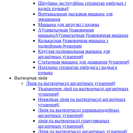
Шрубавы экструзійны сепаратар цвёрдых і
вадкіх рэчываў
Вертыкальная дыскавая машына для
змешвання
Машына для загрузкі і падачы
Аўтаматычная ўпаковачная
машынаАўтаматычная ўпаковачная машына
Колькасная ўпаковачная машына з
падвойным бункерам
Круглая паліравальная машына для
арганічных угнаенняў
Статычная машына для дазавання ўгнаенняў
Нахільны сепаратар цвёрдага і вадкага
рэчыва
Вытворчая лінія
Лінія па вытворчасці арганічных угнаенняў
Укараненне лініі па вытворчасці арганічных
угнаенняў
Невялікая лінія па вытворчасці арганічных
угнаенняў.
Лінія па вытворчасці парашкападобных
арганічных угнаенняў
лінія па вытворчасці грануляваных
арганічных угнаенняў.
Лінія па вытворчасці арганічных угнаенняў