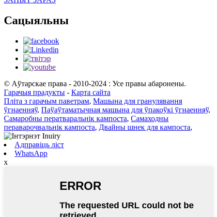
Сацыяльны
© Аўтарскае права - 2010-2024 : Усе правы абаронены.
Гарачыя прадукты
-
Карта сайта
Пліта з гарачым паветрам
,
Машына для гранулявання
ўгнаенняў
,
Паўаўтаматычная машына для ўпакоўкі ўгнаенняў
,
Самаробны ператваральнік кампоста
,
Самаходны
пераварочвальнік кампоста
,
Двайны шнек для кампоста
,
Адправіць ліст
WhatsApp
x