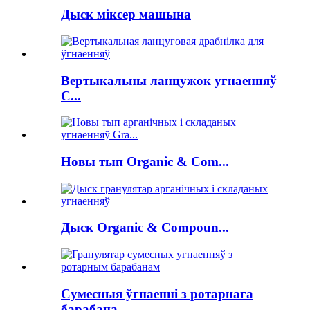
Дыск міксер машына
Вертыкальны ланцужок угнаенняў
C...
Новы тып Organic & Com...
Дыск Organic & Compoun...
Сумесныя ўгнаенні з ротарнага
барабана...