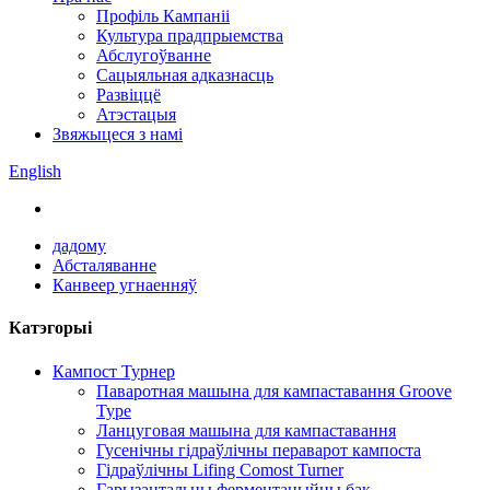
Профіль Кампаніі
Культура прадпрыемства
Абслугоўванне
Сацыяльная адказнасць
Развіццё
Атэстацыя
Звяжыцеся з намі
English
дадому
Абсталяванне
Канвеер угнаенняў
Катэгорыі
Кампост Турнер
Паваротная машына для кампаставання Groove
Type
Ланцуговая машына для кампаставання
Гусенічны гідраўлічны пераварот кампоста
Гідраўлічны Lifing Comost Turner
Гарызантальны ферментацыйны бак