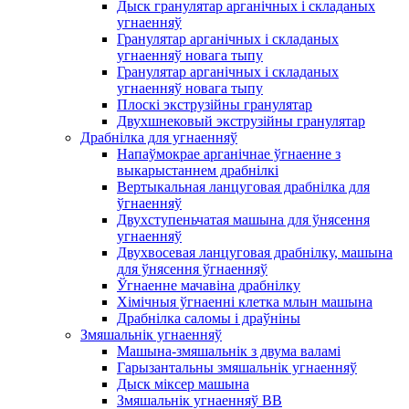
Дыск гранулятар арганічных і складаных
угнаенняў
Гранулятар арганічных і складаных
угнаенняў новага тыпу
Гранулятар арганічных і складаных
угнаенняў новага тыпу
Плоскі экструзійны гранулятар
Двухшнековый экструзійны гранулятар
Драбнілка для угнаенняў
Напаўмокрае арганічнае ўгнаенне з
выкарыстаннем драбнілкі
Вертыкальная ланцуговая драбнілка для
ўгнаенняў
Двухступеньчатая машына для ўнясення
угнаенняў
Двухвосевая ланцуговая драбнілку, машына
для ўнясення ўгнаенняў
Ўгнаенне мачавіна драбнілку
Хімічныя ўгнаенні клетка млын машына
Драбнілка саломы і драўніны
Змяшальнік угнаенняў
Машына-змяшальнік з двума валамі
Гарызантальны змяшальнік угнаенняў
Дыск міксер машына
Змяшальнік угнаенняў BB