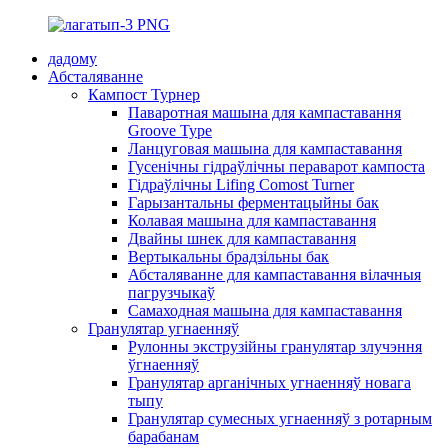
дадому
Абсталяванне
Кампост Турнер
Паваротная машына для кампаставання
Groove Type
Ланцуговая машына для кампаставання
Гусенічны гідраўлічны пераварот кампоста
Гідраўлічны Lifing Comost Turner
Гарызантальны ферментацыйны бак
Колавая машына для кампаставання
Двайны шнек для кампаставання
Вертыкальны брадзільны бак
Абсталяванне для кампаставання вілачныя
пагрузчыкаў
Самаходная машына для кампаставання
Гранулятар угнаенняў
Рулонны экструзійны гранулятар злучэння
ўгнаенняў
Гранулятар арганічных угнаенняў новага
тыпу
Гранулятар сумесных угнаенняў з ротарным
барабанам