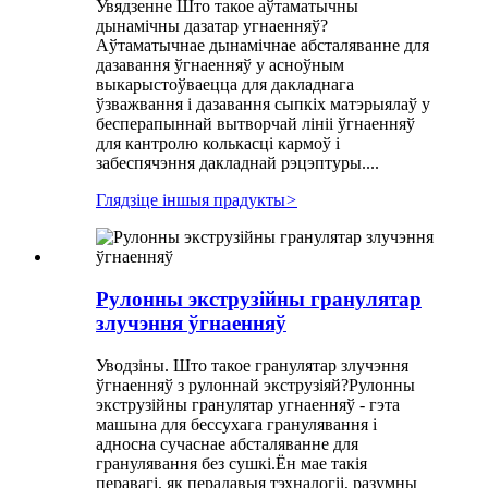
Увядзенне Што такое аўтаматычны
дынамічны дазатар угнаенняў?
Аўтаматычнае дынамічнае абсталяванне для
дазавання ўгнаенняў у асноўным
выкарыстоўваецца для дакладнага
ўзважвання і дазавання сыпкіх матэрыялаў у
бесперапыннай вытворчай лініі ўгнаенняў
для кантролю колькасці кармоў і
забеспячэння дакладнай рэцэптуры....
Глядзіце іншыя прадукты
>
Рулонны экструзійны гранулятар
злучэння ўгнаенняў
Уводзіны. Што такое гранулятар злучэння
ўгнаенняў з рулоннай экструзіяй?Рулонны
экструзійны гранулятар угнаенняў - гэта
машына для бессухага гранулявання і
адносна сучаснае абсталяванне для
гранулявання без сушкі.Ён мае такія
перавагі, як перадавыя тэхналогіі, разумны