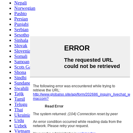
Nepali
Norwegian
Pashto
Persian
Punjabi
Serbian
Sesotho
Sinhala
Slovak
Slovenian
Somali
Samoan
Scots Gaelic
Shona
Sindhi
Sundanese
Swahili
Tajik
Tamil
Telugu
Thai
Ukrainian
Urdu
Uzbek
Vietnamese