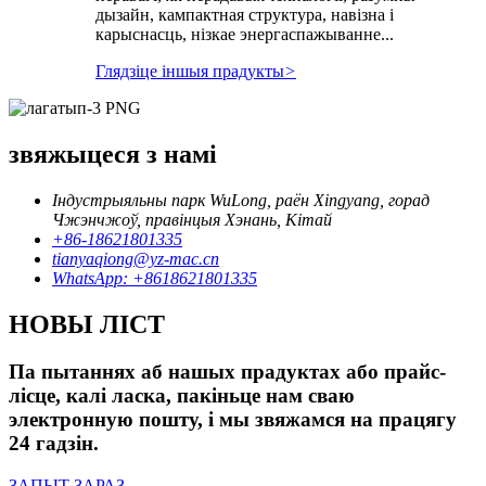
дызайн, кампактная структура, навізна і
карыснасць, нізкае энергаспажыванне...
Глядзіце іншыя прадукты
>
звяжыцеся з намі
Індустрыяльны парк WuLong, раён Xingyang, горад
Чжэнчжоў, правінцыя Хэнань, Кітай
+86-18621801335
tianyaqiong@yz-mac.cn
WhatsApp: +8618621801335
НОВЫ ЛІСТ
Па пытаннях аб нашых прадуктах або прайс-
лісце, калі ласка, пакіньце нам сваю
электронную пошту, і мы звяжамся на працягу
24 гадзін.
ЗАПЫТ ЗАРАЗ