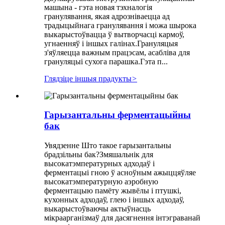
машына - гэта новая тэхналогія
гранулявання, якая адрозніваецца ад
традыцыйнага гранулявання і можа шырока
выкарыстоўвацца ў вытворчасці кармоў,
угнаенняў і іншых галінах.Грануляцыя
з'яўляецца важным працэсам, асабліва для
грануляцыі сухога парашка.Гэта п...
Глядзіце іншыя прадукты
>
Гарызантальны ферментацыйны
бак
Увядзенне Што такое гарызантальны
брадзільны бак?Змяшальнік для
высокатэмпературных адходаў і
ферментацыі гною ў асноўным ажыццяўляе
высокатэмпературную аэробную
ферментацыю памёту жывёлы і птушкі,
кухонных адходаў, глею і іншых адходаў,
выкарыстоўваючы актыўнасць
мікраарганізмаў для дасягнення інтэграванай