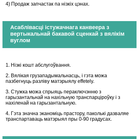
4) Продаж запчастак па нізкіх цэнах.
Асаблівасці істужачнага канвеера з
вертыкальнай бакавой сценкай з вялікім
вуглом
1. Нізкі кошт абслугоўвання.
2. Вялікая грузападымальнасць, і гэта можа
пазбегнуць разліву матэрыялу effetely.
3. Стужка можа спрыяць пераключэнню з
гарызантальнай на нахільную транспарціроўку і з
нахіленай на гарызантальную.
4. Гэта значна эканоміць прастору, паколькі дазваляе
транспартаваць матэрыял пры 0-90 градусах.