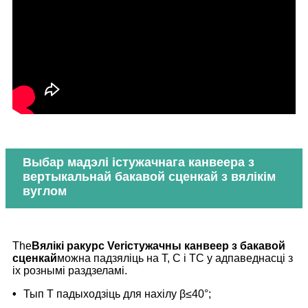
Выбар мадэлі істужачнага канвеера з
вертыкальнай бакавой сценкай з вялікім
вуглом
The
Вялікі ракурс V
er
істужачны канвеер з бакавой
сценкай
можна падзяліць на T, C і TC у адпаведнасці з
іх рознымі раздзеламі.
•
Тып T падыходзіць для нахілу β≤40°;