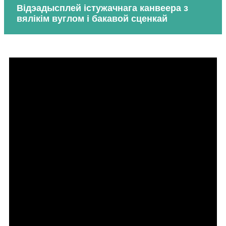
Відэадысплей істужачнага канвеера з
вялікім вуглом і бакавой сценкай