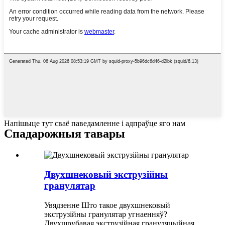
Напішыце тут сваё паведамленне і адпраўце яго нам
Спадарожныя тавары
Двухшнековый экструзійны
гранулятар
Увядзенне Што такое двухшнековый
экструзійны гранулятар угнаенняў?
Двухшрубавая экструзійная грануляцыйная