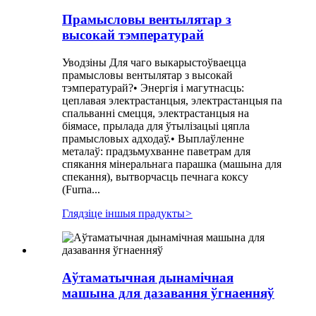
Прамысловы вентылятар з
высокай тэмпературай
Уводзіны Для чаго выкарыстоўваецца
прамысловы вентылятар з высокай
тэмпературай?• Энергія і магутнасць:
цеплавая электрастанцыя, электрастанцыя па
спальванні смецця, электрастанцыя на
біямасе, прылада для ўтылізацыі цяпла
прамысловых адходаў.• Выплаўленне
металаў: прадзьмухванне паветрам для
спякання мінеральнага парашка (машына для
спекання), вытворчасць печнага коксу
(Furna...
Глядзіце іншыя прадукты
>
Аўтаматычная дынамічная
машына для дазавання ўгнаенняў