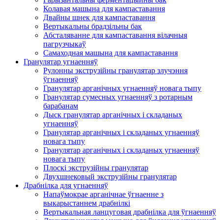
Колавая машына для кампаставання
Двайны шнек для кампаставання
Вертыкальны брадзільны бак
Абсталяванне для кампаставання вілачныя
пагрузчыкаў
Самаходная машына для кампаставання
Гранулятар угнаенняў
Рулонны экструзійны гранулятар злучэння
ўгнаенняў
Гранулятар арганічных угнаенняў новага тыпу
Гранулятар сумесных угнаенняў з ротарным
барабанам
Дыск гранулятар арганічных і складаных
угнаенняў
Гранулятар арганічных і складаных угнаенняў
новага тыпу
Гранулятар арганічных і складаных угнаенняў
новага тыпу
Плоскі экструзійны гранулятар
Двухшнековый экструзійны гранулятар
Драбнілка для угнаенняў
Напаўмокрае арганічнае ўгнаенне з
выкарыстаннем драбнілкі
Вертыкальная ланцуговая драбнілка для ўгнаенняў