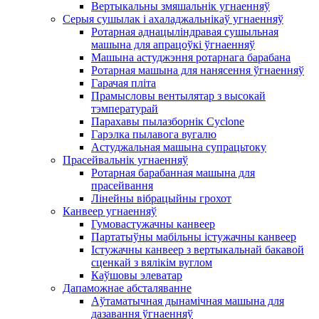
Вертыкальны змяшальнік угнаенняў
Серыя сушылак і ахаладжальнікаў угнаенняў
Ротарная аднацыліндравая сушыльная
машына для апрацоўкі ўгнаенняў
Машына астуджэння ротарнага барабана
Ротарная машына для нанясення ўгнаенняў
Гарачая пліта
Прамысловы вентылятар з высокай
тэмпературай
Парахавы пылазборнік Cyclone
Гарэлка пылавога вугалю
Астуджальная машына супрацьтоку
Прасейвальнік угнаенняў
Ротарная барабанная машына для
прасейвання
Лінейны вібрацыйны грохот
Канвеер угнаенняў
Гумовастужачны канвеер
Партатыўны мабільны істужачны канвеер
Істужачны канвеер з вертыкальнай бакавой
сценкай з вялікім вуглом
Каўшовы элеватар
Дапаможнае абсталяванне
Аўтаматычная дынамічная машына для
дазавання ўгнаенняў