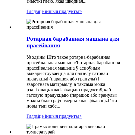
ачысткі глею, якая шкодная...
Глядзіце іншыя прадукты
>
Ротарная барабанная машына для
прасейвання
Уводзіны Што такое ротарна-барабанная
прасейвальная машына?Ротарная барабанная
прасейвальная машына ў асноўным
выкарыстоўваецца для падзелу гатовай
прадукцыі (парашок або гранулы) і
зваротнага матэрыялу, а таксама можа
рэалізаваць класіфікацыю прадуктаў, каб
гатовую прадукцыю (парашок або гранулы)
можна было раўнамерна класіфікаваць.Гэта
новы тып сябе...
Глядзіце іншыя прадукты
>