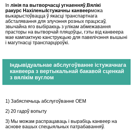
In
лінія па вытворчасці угнаенняў
,
Вялікі
ракурс
Нахілены
Істужачны канвеер
можа
выкарыстоўвацца ў якасці транспартнага
абсталявання для злучэння розных працэсаў,
звычайна яго выбіраюць з улікам абмежавання
прасторы на вытворчай пляцоўцы, гэты від канвеера
мае кампактную канструкцыю для павелічэння вышыні
і магутнасці транспарціроўкі.
Індывідуальнае абслугоўванне істужачнага
канвеера з вертыкальнай бакавой сценкай
з вялікім вуглом
1) Забяспечыць абслугоўванне OEM
2) 20 гадоў вопыту
3) Мы можам распрацаваць і вырабіць канвеер на
аснове вашых спецыяльных патрабаванняў.