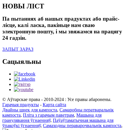
НОВЫ ЛІСТ
Па пытаннях аб нашых прадуктах або прайс-
лісце, калі ласка, пакіньце нам сваю
электронную пошту, і мы звяжамся на працягу
24 гадзін.
ЗАПЫТ ЗАРАЗ
Сацыяльны
© Аўтарскае права - 2010-2024 : Усе правы абаронены.
Гарачыя прадукты
-
Карта сайта
Двайны шнек для кампоста
,
Самаробны ператваральнік
кампоста
,
Пліта з гарачым паветрам
,
Машына для
гранулявання ўгнаенняў
,
Паўаўтаматычная машына для
ўпакоўкі ўгнаенняў
,
Самаходны пераварочвальнік кампоста
,