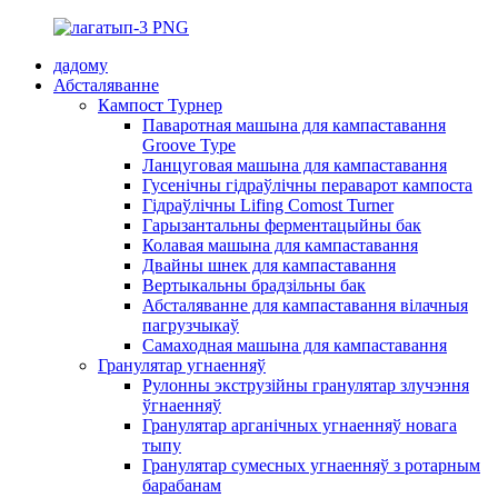
дадому
Абсталяванне
Кампост Турнер
Паваротная машына для кампаставання
Groove Type
Ланцуговая машына для кампаставання
Гусенічны гідраўлічны пераварот кампоста
Гідраўлічны Lifing Comost Turner
Гарызантальны ферментацыйны бак
Колавая машына для кампаставання
Двайны шнек для кампаставання
Вертыкальны брадзільны бак
Абсталяванне для кампаставання вілачныя
пагрузчыкаў
Самаходная машына для кампаставання
Гранулятар угнаенняў
Рулонны экструзійны гранулятар злучэння
ўгнаенняў
Гранулятар арганічных угнаенняў новага
тыпу
Гранулятар сумесных угнаенняў з ротарным
барабанам