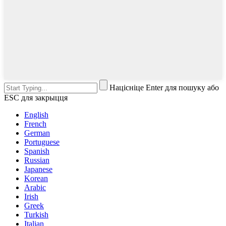
Націсніце Enter для пошуку або
ESC для закрыцця
English
French
German
Portuguese
Spanish
Russian
Japanese
Korean
Arabic
Irish
Greek
Turkish
Italian