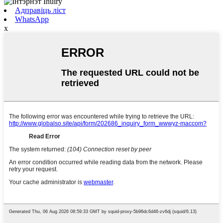
Адправіць ліст
WhatsApp
x