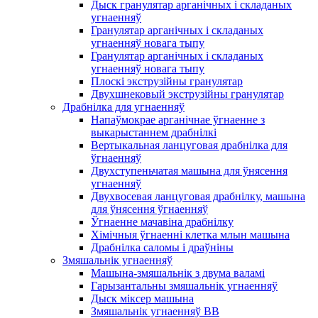
Дыск гранулятар арганічных і складаных
угнаенняў
Гранулятар арганічных і складаных
угнаенняў новага тыпу
Гранулятар арганічных і складаных
угнаенняў новага тыпу
Плоскі экструзійны гранулятар
Двухшнековый экструзійны гранулятар
Драбнілка для угнаенняў
Напаўмокрае арганічнае ўгнаенне з
выкарыстаннем драбнілкі
Вертыкальная ланцуговая драбнілка для
ўгнаенняў
Двухступеньчатая машына для ўнясення
угнаенняў
Двухвосевая ланцуговая драбнілку, машына
для ўнясення ўгнаенняў
Ўгнаенне мачавіна драбнілку
Хімічныя ўгнаенні клетка млын машына
Драбнілка саломы і драўніны
Змяшальнік угнаенняў
Машына-змяшальнік з двума валамі
Гарызантальны змяшальнік угнаенняў
Дыск міксер машына
Змяшальнік угнаенняў BB