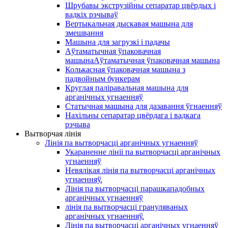
Шрубавы экструзійны сепаратар цвёрдых і
вадкіх рэчываў
Вертыкальная дыскавая машына для
змешвання
Машына для загрузкі і падачы
Аўтаматычная ўпаковачная
машынаАўтаматычная ўпаковачная машына
Колькасная ўпаковачная машына з
падвойным бункерам
Круглая паліравальная машына для
арганічных угнаенняў
Статычная машына для дазавання ўгнаенняў
Нахільны сепаратар цвёрдага і вадкага
рэчыва
Вытворчая лінія
Лінія па вытворчасці арганічных угнаенняў
Укараненне лініі па вытворчасці арганічных
угнаенняў
Невялікая лінія па вытворчасці арганічных
угнаенняў.
Лінія па вытворчасці парашкападобных
арганічных угнаенняў
лінія па вытворчасці грануляваных
арганічных угнаенняў.
Лінія па вытворчасці арганічных угнаенняў