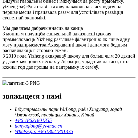
Вядучы глабальны бізнес і імкнучыся да росту прыбытку,
yizheng заўсёды ставіла ахову навакольнага асяроддзя на
першае месца і працавала разам для ўстойлівага развіцця
сусветнай эканомікі.
Мы давядзем дабрачыннасць да канца
З моцным пачуццём сацыяльнай адказнасці цяжкая
прамысловасць Yizheng разглядае філантропію як яшчэ адну
мэту прадпрыемства.Ахвяраванні школ і дапамога бедным
распавядаюць гісторыю Ічжэн.
З 2010 года Yizheng ахвяраваў школу для больш чым 20 дзяцей
у дзвюх мясцовых вёсках у Афрыцы, у дадатак да таго, што
кожны год дае грошы на падтрымку іх сем'яў.
звяжыцеся з намі
Індустрыяльны парк WuLong, раён Xingyang, горад
Чжэнчжоў, правінцыя Хэнань, Кітай
+86-18621801335
tianyaqiong@yz-mac.cn
WhatsApp: +8618621801335