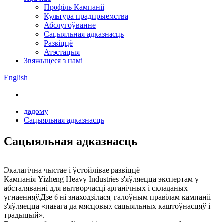
Профіль Кампаніі
Культура прадпрыемства
Абслугоўванне
Сацыяльная адказнасць
Развіццё
Атэстацыя
Звяжыцеся з намі
English
дадому
Сацыяльная адказнасць
Сацыяльная адказнасць
Экалагічна чыстае і ўстойлівае развіццё
Кампанія Yizheng Heavy Industries з'яўляецца экспертам у
абсталяванні для вытворчасці арганічных і складаных
угнаенняў.Дзе б ні знаходзілася, галоўным правілам кампаніі
з'яўляецца «павага да мясцовых сацыяльных каштоўнасцяў і
традыцый».