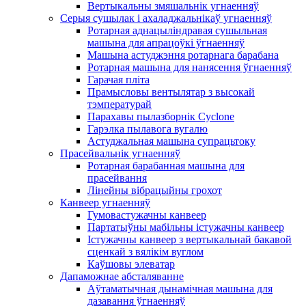
Вертыкальны змяшальнік угнаенняў
Серыя сушылак і ахаладжальнікаў угнаенняў
Ротарная аднацыліндравая сушыльная
машына для апрацоўкі ўгнаенняў
Машына астуджэння ротарнага барабана
Ротарная машына для нанясення ўгнаенняў
Гарачая пліта
Прамысловы вентылятар з высокай
тэмпературай
Парахавы пылазборнік Cyclone
Гарэлка пылавога вугалю
Астуджальная машына супрацьтоку
Прасейвальнік угнаенняў
Ротарная барабанная машына для
прасейвання
Лінейны вібрацыйны грохот
Канвеер угнаенняў
Гумовастужачны канвеер
Партатыўны мабільны істужачны канвеер
Істужачны канвеер з вертыкальнай бакавой
сценкай з вялікім вуглом
Каўшовы элеватар
Дапаможнае абсталяванне
Аўтаматычная дынамічная машына для
дазавання ўгнаенняў