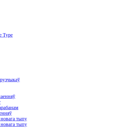
e Type
грузчыкаў
наенняў
у
арабанам
аенняў
 новага тыпу
 новага тыпу