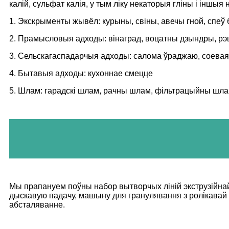
калій, сульфат калія, у тым ліку некаторыя гліны і інш
1. Экскрыменты жывёл: курыны, свіны, авечы гной, спеў б
2. Прамысловыя адходы: вінаград, воцатны дзындры, рэшткі
3. Сельскагаспадарчыя адходы: салома ўраджаю, соевая 
4. Бытавыя адходы: кухоннае смецце
5. Шлам: гарадскі шлам, рачны шлам, фільтрацыйны шлам 
Мы прапануем поўны набор вытворчых ліній экструзійнай 
дыскавую падачу, машыну для гранулявання з ролікавай 
абсталяванне.