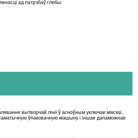
ежнасці ад патрэбаў глебы:
аляванне вытворчай лініі ў асноўным уключае міксер,
 аўтаматычную ўпаковачную машыну і іншае дапаможнае