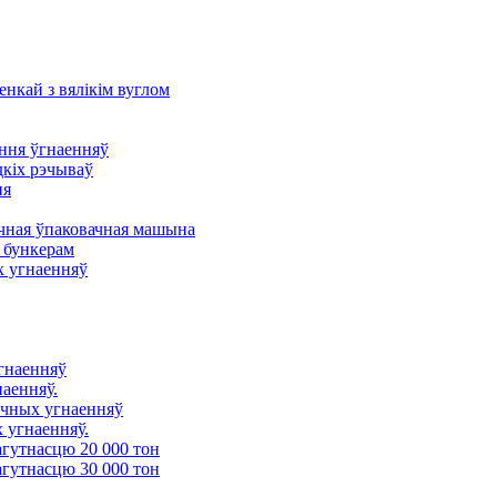
енкай з вялікім вуглом
ння ўгнаенняў
дкіх рэчываў
ня
ная ўпаковачная машына
 бункерам
х угнаенняў
угнаенняў
наенняў.
ічных угнаенняў
 угнаенняў.
агутнасцю 20 000 тон
агутнасцю 30 000 тон