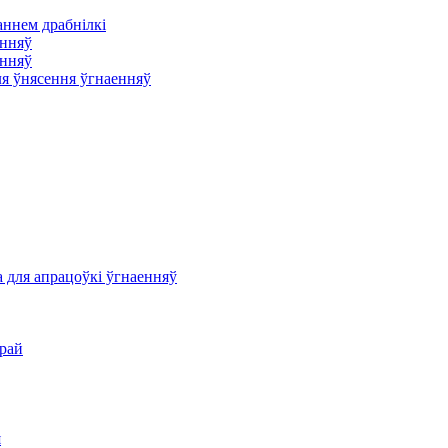
аннем драбнілкі
енняў
енняў
ля ўнясення ўгнаенняў
 для апрацоўкі ўгнаенняў
рай
я