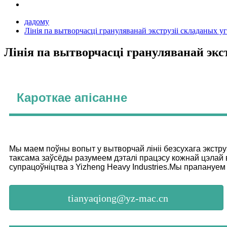
дадому
Лінія па вытворчасці грануляванай экструзіі складаных 
Лінія па вытворчасці грануляванай экс
Кароткае апісанне
Мы маем поўны вопыт у вытворчай лініі безсухага экстр
таксама заўсёды разумеем дэталі працэсу кожнай цэлай 
супрацоўніцтва з Yizheng Heavy Industries.Мы прапануем
tianyaqiong@yz-mac.cn