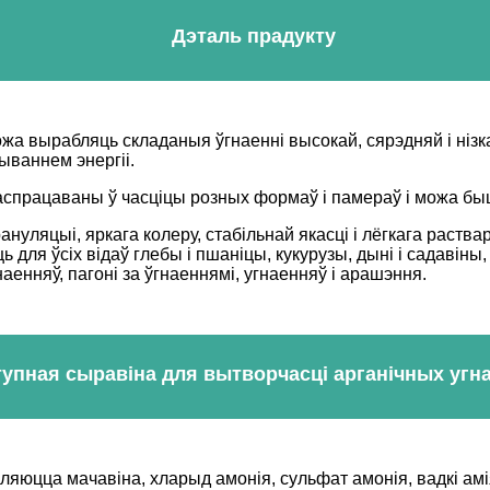
Дэталь прадукту
ожа вырабляць складаныя ўгнаенні высокай, сярэдняй і нізк
жываннем энергіі.
распрацаваны ў часціцы розных формаў і памераў і можа б
уляцыі, яркага колеру, стабільнай якасці і лёгкага раства
ля ўсіх відаў глебы і пшаніцы, кукурузы, дыні і садавіны, а
аенняў, пагоні за ўгнаеннямі, угнаенняў і арашэння.
упная сыравіна для вытворчасці арганічных угн
ўляюцца мачавіна, хларыд амонія, сульфат амонія, вадкі 