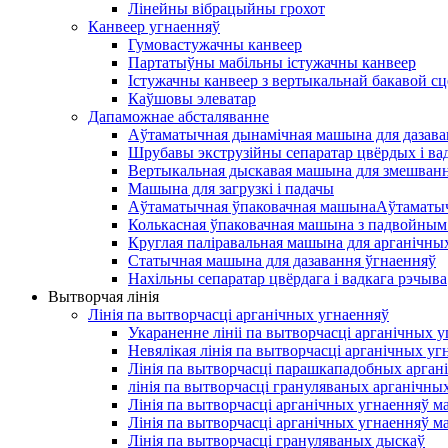
Лінейны вібрацыйны грохот
Канвеер угнаенняў
Гумовастужачны канвеер
Партатыўны мабільны істужачны канвеер
Істужачны канвеер з вертыкальнай бакавой сц
Каўшовы элеватар
Дапаможнае абсталяванне
Аўтаматычная дынамічная машына для дазава
Шрубавы экструзійны сепаратар цвёрдых і ва
Вертыкальная дыскавая машына для змешван
Машына для загрузкі і падачы
Аўтаматычная ўпаковачная машынаАўтаматыч
Колькасная ўпаковачная машына з падвойным
Круглая паліравальная машына для арганічны
Статычная машына для дазавання ўгнаенняў
Нахільны сепаратар цвёрдага і вадкага рэчыва
Вытворчая лінія
Лінія па вытворчасці арганічных угнаенняў
Укараненне лініі па вытворчасці арганічных 
Невялікая лінія па вытворчасці арганічных уг
Лінія па вытворчасці парашкападобных арган
лінія па вытворчасці грануляваных арганічных
Лінія па вытворчасці арганічных угнаенняў м
Лінія па вытворчасці арганічных угнаенняў м
Лінія па вытворчасці грануляваных дыскаў