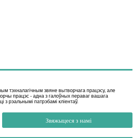
ным тэхналагічным звяне вытворчага працэсу, але
орчы працэс - адна з галоўных пераваг вашага
і з рэальнымі патрэбамі кліентаў.
Звяжыцеся з намі