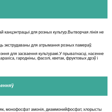
ай канцэнтрацыі для розных культур.Вытворчая лінія не
ыць экструдаваны для атрымання розных памераў.
рэння для засваення культурамі.У прыватнасці, насенне
рахіса, гародніны, фасолі, кветак, фруктовых дрэў і
аенняў
аміяк, монофосфат амонія, диаммонийфосфат, хлорысты