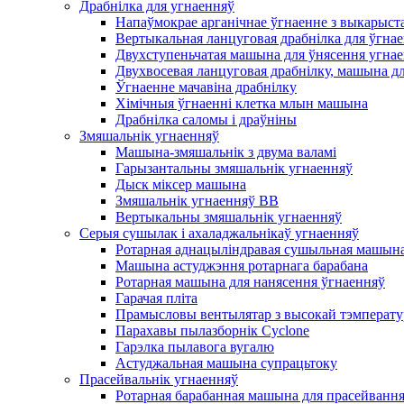
Драбнілка для угнаенняў
Напаўмокрае арганічнае ўгнаенне з выкарыст
Вертыкальная ланцуговая драбнілка для ўгна
Двухступеньчатая машына для ўнясення угна
Двухвосевая ланцуговая драбнілку, машына д
Ўгнаенне мачавіна драбнілку
Хімічныя ўгнаенні клетка млын машына
Драбнілка саломы і драўніны
Змяшальнік угнаенняў
Машына-змяшальнік з двума валамі
Гарызантальны змяшальнік угнаенняў
Дыск міксер машына
Змяшальнік угнаенняў BB
Вертыкальны змяшальнік угнаенняў
Серыя сушылак і ахаладжальнікаў угнаенняў
Ротарная аднацыліндравая сушыльная машына
Машына астуджэння ротарнага барабана
Ротарная машына для нанясення ўгнаенняў
Гарачая пліта
Прамысловы вентылятар з высокай тэмперату
Парахавы пылазборнік Cyclone
Гарэлка пылавога вугалю
Астуджальная машына супрацьтоку
Прасейвальнік угнаенняў
Ротарная барабанная машына для прасейванн