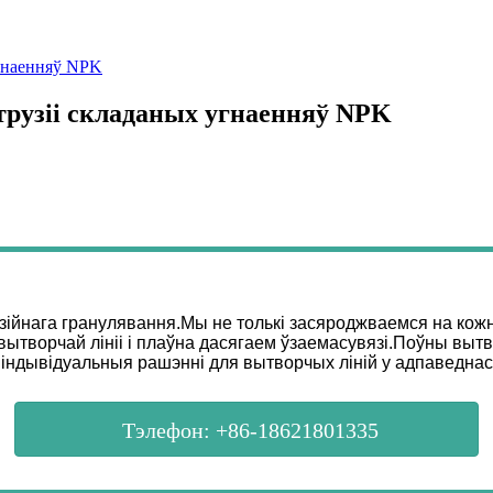
угнаенняў NPK
трузіі складаных угнаенняў NPK
узійнага гранулявання.Мы не толькі засяроджваемся на кож
вытворчай лініі і плаўна дасягаем ўзаемасувязі.Поўны вытв
 індывідуальныя рашэнні для вытворчых ліній у адпаведнасц
Тэлефон: +86-18621801335