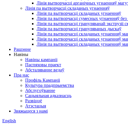
Лінія вытворчасці арганічных угнаенняў магу
Лінія па вытворчасці складаных угнаенняў
Лінія па вытворчасці складаных угнаенняў
Лінія па вытворчасці сумесных угнаенняў без
Лінія па вытворчасці грануляванай экструзіі
Лінія па вытворчасці грануляваных дыскаў
Лінія па вытворчасці складаных угнаенняў ма
Лінія па вытворчасці складаных угнаенняў ма
Лінія па вытворчасці складаных угнаенняў ма
Рашэнне
Навіны
Навіны кампаніі
Паспяховы праект
Абсталяванне ведаў
Пра нас
Профіль Кампаніі
Культура прадпрыемства
Абслугоўванне
Сацыяльная адказнасць
Развіццё
Атэстацыя
Звяжыцеся з намі
English