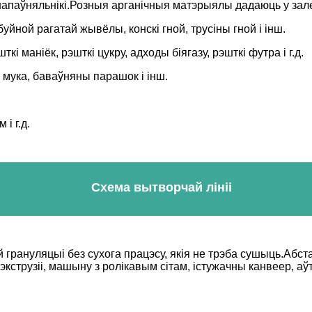
ыя напаўняльнікі.Розныя арганічныя матэрыялы дадаюць у зал
уйной рагатай жывёлы, конскі гной, трусіны гной і інш.
 маніёк, рэшткі цукру, адходы біягазу, рэшткі футра і г.д.
мука, баваўняны парашок і інш.
і г.д.
Схема вытворчай лініі
грануляцыі без сухога працэсу, якія не трэба сушыць.Абст
экструзіі, машыну з ролікавым сітам, істужачны канвеер,