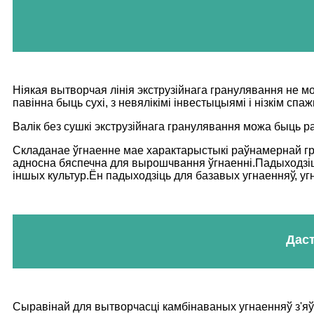
Ніякая вытворчая лінія экструзійнага гранулявання не м
павінна быць сухі, з невялікімі інвестыцыямі і нізкім спа
Валік без сушкі экструзійнага гранулявання можа быць 
Складанае ўгнаенне мае характарыстыкі раўнамернай гран
адносна бяспечна для вырошчвання ўгнаенні.Падыходзіць д
іншых культур.Ён падыходзіць для базавых угнаенняў, угн
Даст
Сыравінай для вытворчасці камбінаваных угнаенняў з'я