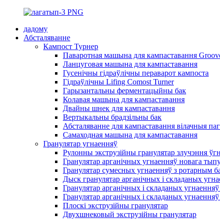
дадому
Абсталяванне
Кампост Турнер
Паваротная машына для кампаставання Groov
Ланцуговая машына для кампаставання
Гусенічны гідраўлічны пераварот кампоста
Гідраўлічны Lifing Comost Turner
Гарызантальны ферментацыйны бак
Колавая машына для кампаставання
Двайны шнек для кампаставання
Вертыкальны брадзільны бак
Абсталяванне для кампаставання вілачныя па
Самаходная машына для кампаставання
Гранулятар угнаенняў
Рулонны экструзійны гранулятар злучэння ўг
Гранулятар арганічных угнаенняў новага тып
Гранулятар сумесных угнаенняў з ротарным б
Дыск гранулятар арганічных і складаных угн
Гранулятар арганічных і складаных угнаенняў
Гранулятар арганічных і складаных угнаенняў
Плоскі экструзійны гранулятар
Двухшнековый экструзійны гранулятар