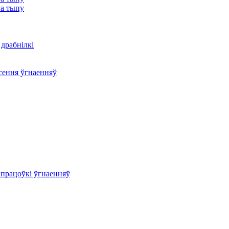
га тыпу
драбнілкі
сення ўгнаенняў
працоўкі ўгнаенняў