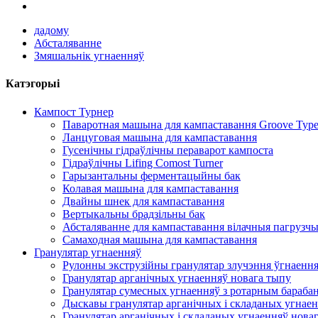
дадому
Абсталяванне
Змяшальнік угнаенняў
Катэгорыі
Кампост Турнер
Паваротная машына для кампаставання Groove Typ
Ланцуговая машына для кампаставання
Гусенічны гідраўлічны пераварот кампоста
Гідраўлічны Lifing Comost Turner
Гарызантальны ферментацыйны бак
Колавая машына для кампаставання
Двайны шнек для кампаставання
Вертыкальны брадзільны бак
Абсталяванне для кампаставання вілачныя пагрузч
Самаходная машына для кампаставання
Гранулятар угнаенняў
Рулонны экструзійны гранулятар злучэння ўгнаенн
Гранулятар арганічных угнаенняў новага тыпу
Гранулятар сумесных угнаенняў з ротарным бараба
Дыскавы гранулятар арганічных і складаных угнае
Гранулятар арганічных і складаных угнаенняў нова