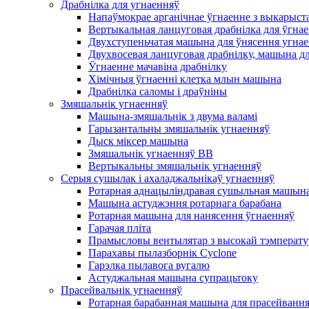
Драбнілка для угнаенняў
Напаўмокрае арганічнае ўгнаенне з выкарыст
Вертыкальная ланцуговая драбнілка для ўгна
Двухступеньчатая машына для ўнясення угна
Двухвосевая ланцуговая драбнілку, машына д
Ўгнаенне мачавіна драбнілку
Хімічныя ўгнаенні клетка млын машына
Драбнілка саломы і драўніны
Змяшальнік угнаенняў
Машына-змяшальнік з двума валамі
Гарызантальны змяшальнік угнаенняў
Дыск міксер машына
Змяшальнік угнаенняў BB
Вертыкальны змяшальнік угнаенняў
Серыя сушылак і ахаладжальнікаў угнаенняў
Ротарная аднацыліндравая сушыльная машына
Машына астуджэння ротарнага барабана
Ротарная машына для нанясення ўгнаенняў
Гарачая пліта
Прамысловы вентылятар з высокай тэмперату
Парахавы пылазборнік Cyclone
Гарэлка пылавога вугалю
Астуджальная машына супрацьтоку
Прасейвальнік угнаенняў
Ротарная барабанная машына для прасейванн