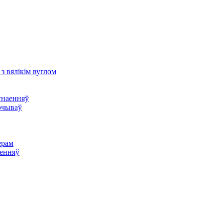
з вялікім вуглом
гнаенняў
эчываў
ерам
аенняў