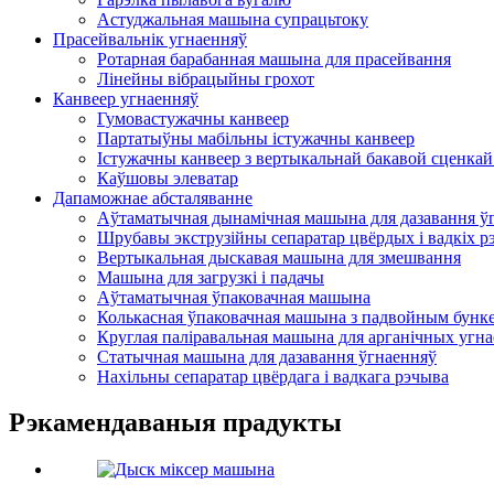
Астуджальная машына супрацьтоку
Прасейвальнік угнаенняў
Ротарная барабанная машына для прасейвання
Лінейны вібрацыйны грохот
Канвеер угнаенняў
Гумовастужачны канвеер
Партатыўны мабільны істужачны канвеер
Істужачны канвеер з вертыкальнай бакавой сценкай 
Каўшовы элеватар
Дапаможнае абсталяванне
Аўтаматычная дынамічная машына для дазавання ў
Шрубавы экструзійны сепаратар цвёрдых і вадкіх р
Вертыкальная дыскавая машына для змешвання
Машына для загрузкі і падачы
Аўтаматычная ўпаковачная машына
Колькасная ўпаковачная машына з падвойным бунк
Круглая паліравальная машына для арганічных угн
Статычная машына для дазавання ўгнаенняў
Нахільны сепаратар цвёрдага і вадкага рэчыва
Рэкамендаваныя прадукты