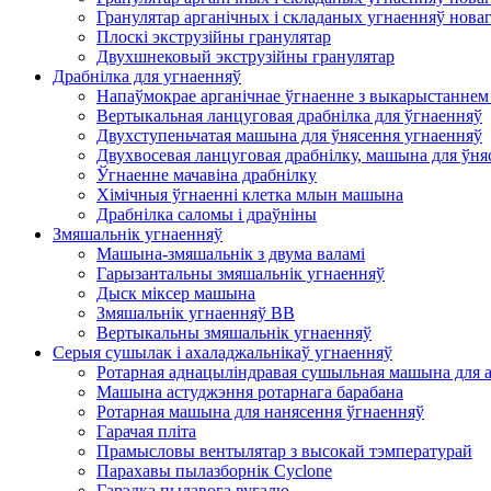
Гранулятар арганічных і складаных угнаенняў нова
Плоскі экструзійны гранулятар
Двухшнековый экструзійны гранулятар
Драбнілка для угнаенняў
Напаўмокрае арганічнае ўгнаенне з выкарыстаннем 
Вертыкальная ланцуговая драбнілка для ўгнаенняў
Двухступеньчатая машына для ўнясення угнаенняў
Двухвосевая ланцуговая драбнілку, машына для ўня
Ўгнаенне мачавіна драбнілку
Хімічныя ўгнаенні клетка млын машына
Драбнілка саломы і драўніны
Змяшальнік угнаенняў
Машына-змяшальнік з двума валамі
Гарызантальны змяшальнік угнаенняў
Дыск міксер машына
Змяшальнік угнаенняў BB
Вертыкальны змяшальнік угнаенняў
Серыя сушылак і ахаладжальнікаў угнаенняў
Ротарная аднацыліндравая сушыльная машына для а
Машына астуджэння ротарнага барабана
Ротарная машына для нанясення ўгнаенняў
Гарачая пліта
Прамысловы вентылятар з высокай тэмпературай
Парахавы пылазборнік Cyclone
Гарэлка пылавога вугалю