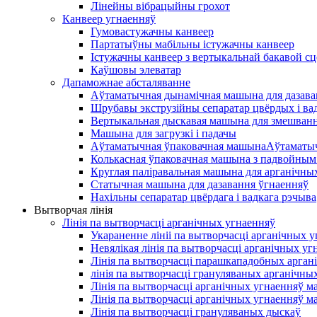
Лінейны вібрацыйны грохот
Канвеер угнаенняў
Гумовастужачны канвеер
Партатыўны мабільны істужачны канвеер
Істужачны канвеер з вертыкальнай бакавой сц
Каўшовы элеватар
Дапаможнае абсталяванне
Аўтаматычная дынамічная машына для дазава
Шрубавы экструзійны сепаратар цвёрдых і ва
Вертыкальная дыскавая машына для змешван
Машына для загрузкі і падачы
Аўтаматычная ўпаковачная машынаАўтаматыч
Колькасная ўпаковачная машына з падвойным
Круглая паліравальная машына для арганічны
Статычная машына для дазавання ўгнаенняў
Нахільны сепаратар цвёрдага і вадкага рэчыва
Вытворчая лінія
Лінія па вытворчасці арганічных угнаенняў
Укараненне лініі па вытворчасці арганічных 
Невялікая лінія па вытворчасці арганічных уг
Лінія па вытворчасці парашкападобных арган
лінія па вытворчасці грануляваных арганічных
Лінія па вытворчасці арганічных угнаенняў м
Лінія па вытворчасці арганічных угнаенняў м
Лінія па вытворчасці грануляваных дыскаў