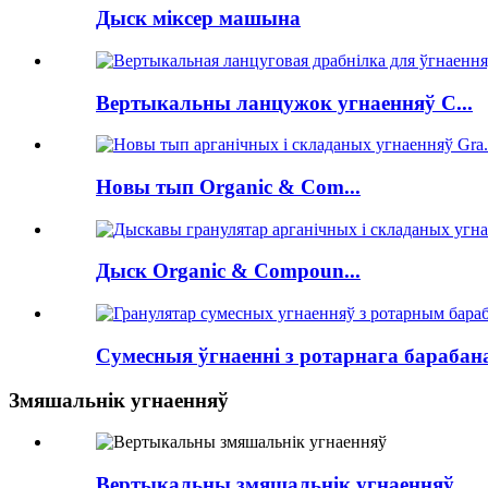
Дыск міксер машына
Вертыкальны ланцужок угнаенняў C...
Новы тып Organic & Com...
Дыск Organic & Compoun...
Сумесныя ўгнаенні з ротарнага барабана
Змяшальнік угнаенняў
Вертыкальны змяшальнік угнаенняў