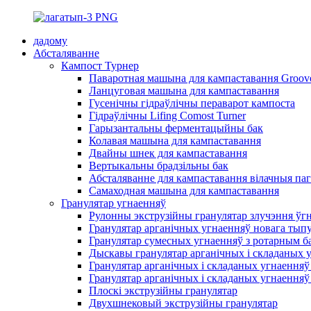
дадому
Абсталяванне
Кампост Турнер
Паваротная машына для кампаставання Groov
Ланцуговая машына для кампаставання
Гусенічны гідраўлічны пераварот кампоста
Гідраўлічны Lifing Comost Turner
Гарызантальны ферментацыйны бак
Колавая машына для кампаставання
Двайны шнек для кампаставання
Вертыкальны брадзільны бак
Абсталяванне для кампаставання вілачныя па
Самаходная машына для кампаставання
Гранулятар угнаенняў
Рулонны экструзійны гранулятар злучэння ўг
Гранулятар арганічных угнаенняў новага тып
Гранулятар сумесных угнаенняў з ротарным б
Дыскавы гранулятар арганічных і складаных 
Гранулятар арганічных і складаных угнаенняў
Гранулятар арганічных і складаных угнаенняў
Плоскі экструзійны гранулятар
Двухшнековый экструзійны гранулятар