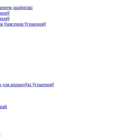
аннем драбнілкі
енняў
енняў
ля ўнясення ўгнаенняў
 для апрацоўкі ўгнаенняў
рай
я