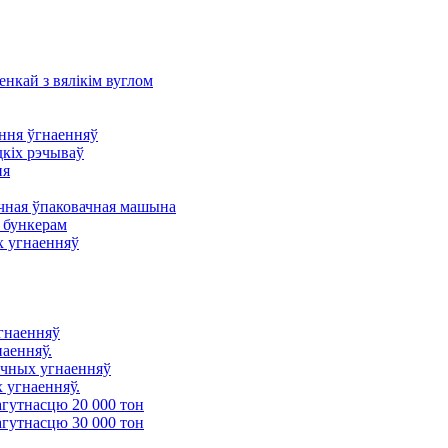
енкай з вялікім вуглом
ння ўгнаенняў
дкіх рэчываў
ня
ная ўпаковачная машына
 бункерам
х угнаенняў
угнаенняў
наенняў.
ічных угнаенняў
 угнаенняў.
агутнасцю 20 000 тон
агутнасцю 30 000 тон