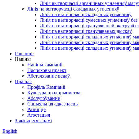
Лінія вытворчасці арганічных угнаенняў магу
Лінія па вытворчасці складаных угнаенняў
Лінія па вытворчасці складаных угнаенняў
Лінія па вытворчасці сумесных угнаенняў без
Лінія па вытворчасці грануляванай экструзіі
Лінія па вытворчасці грануляваных дыскаў
Лінія па вытворчасці складаных угнаенняў ма
Лінія па вытворчасці складаных угнаенняў ма
Лінія па вытворчасці складаных угнаенняў ма
Рашэнне
Навіны
Навіны кампаніі
Паспяховы праект
Абсталяванне ведаў
Пра нас
Профіль Кампаніі
Культура прадпрыемства
Абслугоўванне
Сацыяльная адказнасць
Развіццё
Атэстацыя
Звяжыцеся з намі
English