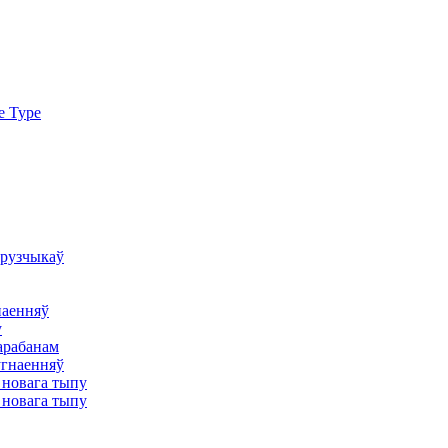
e Type
грузчыкаў
наенняў
у
арабанам
угнаенняў
 новага тыпу
 новага тыпу