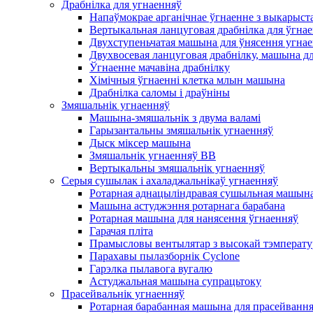
Драбнілка для угнаенняў
Напаўмокрае арганічнае ўгнаенне з выкарыст
Вертыкальная ланцуговая драбнілка для ўгна
Двухступеньчатая машына для ўнясення угна
Двухвосевая ланцуговая драбнілку, машына д
Ўгнаенне мачавіна драбнілку
Хімічныя ўгнаенні клетка млын машына
Драбнілка саломы і драўніны
Змяшальнік угнаенняў
Машына-змяшальнік з двума валамі
Гарызантальны змяшальнік угнаенняў
Дыск міксер машына
Змяшальнік угнаенняў BB
Вертыкальны змяшальнік угнаенняў
Серыя сушылак і ахаладжальнікаў угнаенняў
Ротарная аднацыліндравая сушыльная машына
Машына астуджэння ротарнага барабана
Ротарная машына для нанясення ўгнаенняў
Гарачая пліта
Прамысловы вентылятар з высокай тэмперату
Парахавы пылазборнік Cyclone
Гарэлка пылавога вугалю
Астуджальная машына супрацьтоку
Прасейвальнік угнаенняў
Ротарная барабанная машына для прасейванн