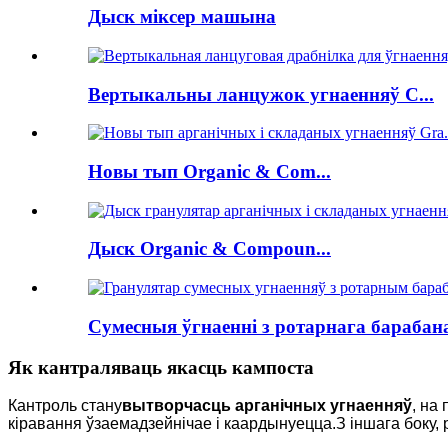
Дыск міксер машына
Вертыкальны ланцужок угнаенняў C...
Новы тып Organic & Com...
Дыск Organic & Compoun...
Сумесныя ўгнаенні з ротарнага барабана
Як кантраляваць якасць кампоста
Кантроль стану
вытворчасць арганічных угнаенняў
, на
кіравання ўзаемадзейнічае і каардынуецца.З іншага боку,