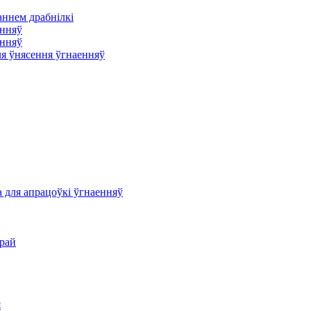
аннем драбнілкі
енняў
енняў
ля ўнясення ўгнаенняў
 для апрацоўкі ўгнаенняў
рай
я