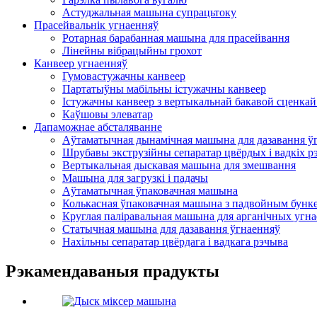
Астуджальная машына супрацьтоку
Прасейвальнік угнаенняў
Ротарная барабанная машына для прасейвання
Лінейны вібрацыйны грохот
Канвеер угнаенняў
Гумовастужачны канвеер
Партатыўны мабільны істужачны канвеер
Істужачны канвеер з вертыкальнай бакавой сценкай 
Каўшовы элеватар
Дапаможнае абсталяванне
Аўтаматычная дынамічная машына для дазавання ў
Шрубавы экструзійны сепаратар цвёрдых і вадкіх р
Вертыкальная дыскавая машына для змешвання
Машына для загрузкі і падачы
Аўтаматычная ўпаковачная машына
Колькасная ўпаковачная машына з падвойным бунк
Круглая паліравальная машына для арганічных угн
Статычная машына для дазавання ўгнаенняў
Нахільны сепаратар цвёрдага і вадкага рэчыва
Рэкамендаваныя прадукты