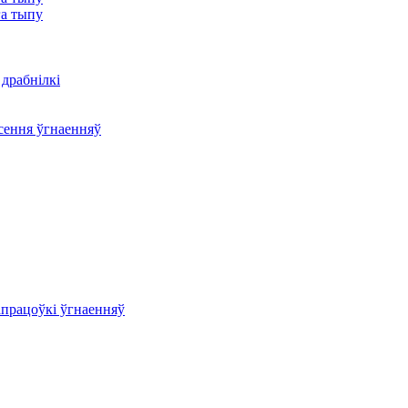
га тыпу
драбнілкі
сення ўгнаенняў
працоўкі ўгнаенняў