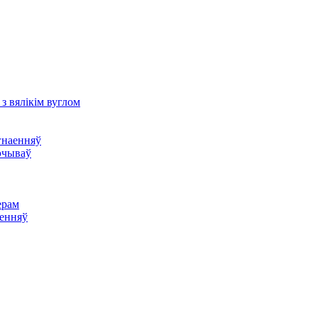
з вялікім вуглом
гнаенняў
эчываў
ерам
аенняў