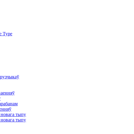
e Type
грузчыкаў
наенняў
у
арабанам
аенняў
 новага тыпу
 новага тыпу