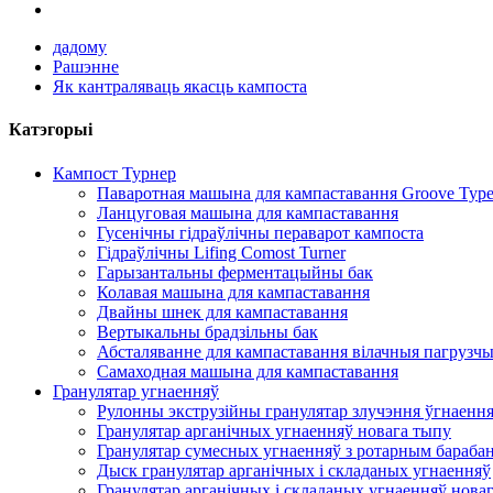
дадому
Рашэнне
Як кантраляваць якасць кампоста
Катэгорыі
Кампост Турнер
Паваротная машына для кампаставання Groove Typ
Ланцуговая машына для кампаставання
Гусенічны гідраўлічны пераварот кампоста
Гідраўлічны Lifing Comost Turner
Гарызантальны ферментацыйны бак
Колавая машына для кампаставання
Двайны шнек для кампаставання
Вертыкальны брадзільны бак
Абсталяванне для кампаставання вілачныя пагрузч
Самаходная машына для кампаставання
Гранулятар угнаенняў
Рулонны экструзійны гранулятар злучэння ўгнаенн
Гранулятар арганічных угнаенняў новага тыпу
Гранулятар сумесных угнаенняў з ротарным бараба
Дыск гранулятар арганічных і складаных угнаенняў
Гранулятар арганічных і складаных угнаенняў нова