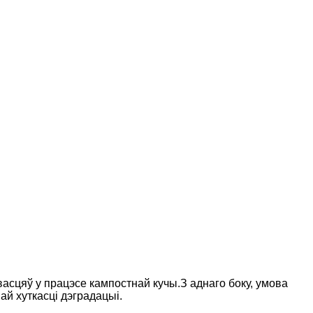
івасцяў у працэсе кампостнай кучы.З аднаго боку, умова
ай хуткасці дэградацыі.