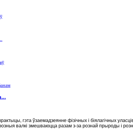
...
 практыцы, гэта ўзаемадзеянне фізічных і біялагічных уласц
 розныя валкі змешваюцца разам з-за рознай прыроды і розн