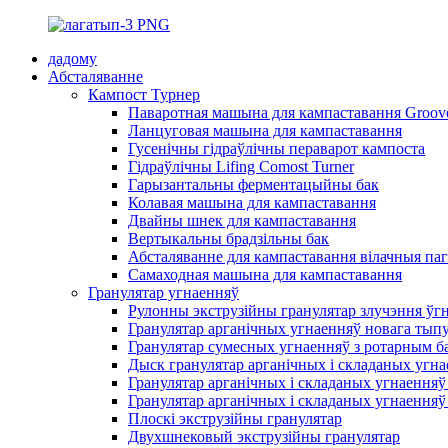
дадому
Абсталяванне
Кампост Турнер
Паваротная машына для кампаставання Groov
Ланцуговая машына для кампаставання
Гусенічны гідраўлічны пераварот кампоста
Гідраўлічны Lifing Comost Turner
Гарызантальны ферментацыйны бак
Колавая машына для кампаставання
Двайны шнек для кампаставання
Вертыкальны брадзільны бак
Абсталяванне для кампаставання вілачныя па
Самаходная машына для кампаставання
Гранулятар угнаенняў
Рулонны экструзійны гранулятар злучэння ўг
Гранулятар арганічных угнаенняў новага тып
Гранулятар сумесных угнаенняў з ротарным б
Дыск гранулятар арганічных і складаных угн
Гранулятар арганічных і складаных угнаенняў
Гранулятар арганічных і складаных угнаенняў
Плоскі экструзійны гранулятар
Двухшнековый экструзійны гранулятар