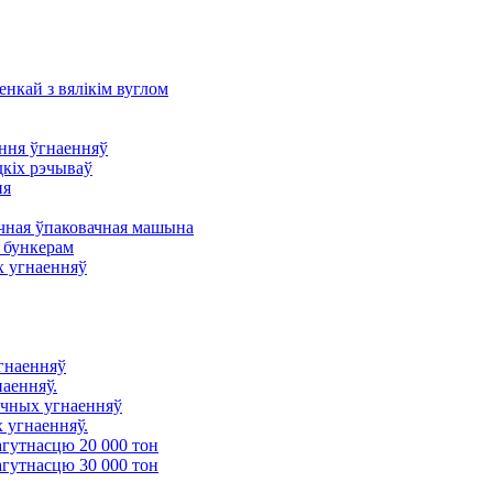
енкай з вялікім вуглом
ння ўгнаенняў
дкіх рэчываў
ня
ная ўпаковачная машына
 бункерам
х угнаенняў
угнаенняў
наенняў.
ічных угнаенняў
 угнаенняў.
агутнасцю 20 000 тон
агутнасцю 30 000 тон