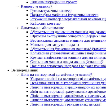
Лінейны вібрацыйны грохот
Канвеер угнаенняў
Гумовастужачны канвеер
Партатыўны мабільны істужачны канвеер
Істужачны канвеер з вертыкальнай бакавой сц
Каўшовы элеватар
Дапаможнае абсталяванне
Аўтаматычная дынамічная машына для дазава
Шрубавы экструзійны сепаратар цвёрдых і ва
Вертыкальная дыскавая машына для змешван
Машына для загрузкі і падачы
Аўтаматычная ўпаковачная машынаАўтаматыч
Колькасная ўпаковачная машына з падвойным
Круглая паліравальная машына для арганічны
Статычная машына для дазавання ўгнаенняў
Нахільны сепаратар цвёрдага і вадкага рэчыва
Вытворчая лінія
Лінія па вытворчасці арганічных угнаенняў
Укараненне лініі па вытворчасці арганічных 
Невялікая лінія па вытворчасці арганічных уг
Лінія па вытворчасці парашкападобных арган
лінія па вытворчасці грануляваных арганічных
Лінія па вытворчасці арганічных угнаенняў м
Лінія па вытворчасці арганічных угнаенняў м
Лінія па вытворчасці грануляваных дыскаў