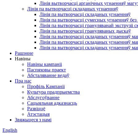
Лінія вытворчасці арганічных угнаенняў магу
Лінія па вытворчасці складаных угнаенняў
Лінія па вытворчасці складаных угнаенняў
Лінія па вытворчасці сумесных угнаенняў без
Лінія па вытворчасці грануляванай экструзіі
Лінія па вытворчасці грануляваных дыскаў
Лінія па вытворчасці складаных угнаенняў ма
Лінія па вытворчасці складаных угнаенняў ма
Лінія па вытворчасці складаных угнаенняў ма
Рашэнне
Навіны
Навіны кампаніі
Паспяховы праект
Абсталяванне ведаў
Пра нас
Профіль Кампаніі
Культура прадпрыемства
Абслугоўванне
Сацыяльная адказнасць
Развіццё
Атэстацыя
Звяжыцеся з намі
English