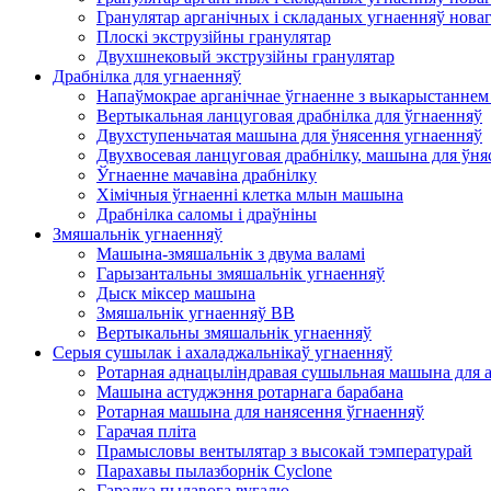
Гранулятар арганічных і складаных угнаенняў нова
Плоскі экструзійны гранулятар
Двухшнековый экструзійны гранулятар
Драбнілка для угнаенняў
Напаўмокрае арганічнае ўгнаенне з выкарыстаннем 
Вертыкальная ланцуговая драбнілка для ўгнаенняў
Двухступеньчатая машына для ўнясення угнаенняў
Двухвосевая ланцуговая драбнілку, машына для ўня
Ўгнаенне мачавіна драбнілку
Хімічныя ўгнаенні клетка млын машына
Драбнілка саломы і драўніны
Змяшальнік угнаенняў
Машына-змяшальнік з двума валамі
Гарызантальны змяшальнік угнаенняў
Дыск міксер машына
Змяшальнік угнаенняў BB
Вертыкальны змяшальнік угнаенняў
Серыя сушылак і ахаладжальнікаў угнаенняў
Ротарная аднацыліндравая сушыльная машына для а
Машына астуджэння ротарнага барабана
Ротарная машына для нанясення ўгнаенняў
Гарачая пліта
Прамысловы вентылятар з высокай тэмпературай
Парахавы пылазборнік Cyclone
Гарэлка пылавога вугалю